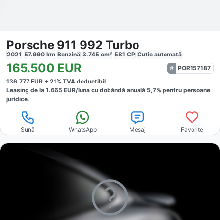
Porsche 911 992 Turbo
2021
57.990
km
Benzină
3.745
cm³
581
CP
Cutie
automată
165.500
EUR
POR157187
136.777
EUR +
21
% TVA deductibil
Leasing de la
1.665
EUR/luna
cu dobăndă
anuală
5,7
% pentru persoane
juridice.
Sună
WhatsApp
Mesaj
Favorite