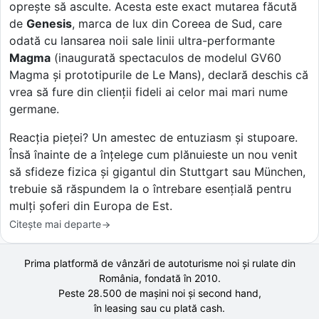
oprește să asculte. Acesta este exact mutarea făcută
de
Genesis
, marca de lux din Coreea de Sud, care
odată cu lansarea noii sale linii ultra-performante
Magma
(inaugurată spectaculos de modelul GV60
Magma și prototipurile de Le Mans), declară deschis că
vrea să fure din clienții fideli ai celor mai mari nume
germane.
Reacția pieței? Un amestec de entuziasm și stupoare.
Însă înainte de a înțelege cum plănuieste un nou venit
să sfideze fizica și gigantul din Stuttgart sau München,
trebuie să răspundem la o întrebare esențială pentru
mulți șoferi din Europa de Est.
Citește mai departe
Prima platformă de vânzări de autoturisme noi și rulate din
România, fondată în
2010
.
Peste 28.500 de
mașini noi și second hand,
în leasing sau cu plată cash.