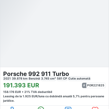
Porsche 992 911 Turbo
2021
39.878
km
Benzină
3.745
cm³
581
CP
Cutie
automată
191.393
EUR
POR221825
158.176
EUR +
21
% TVA deductibil
Leasing de la
1.925
EUR/luna
cu dobăndă
anuală
5,7
% pentru persoane
juridice.