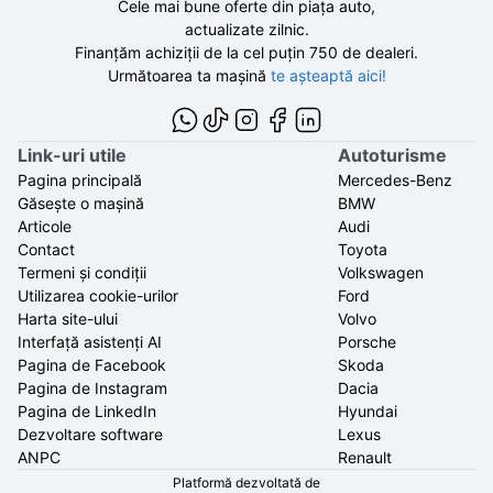
Cele mai bune oferte din piața auto,
actualizate zilnic.
Finanțăm achiziții de la
cel puțin 750 de
dealeri.
Următoarea ta mașină
te așteaptă aici!
Link-uri utile
Autoturisme
Pagina principală
Mercedes-Benz
Găsește o mașină
BMW
Articole
Audi
Contact
Toyota
Termeni și condiții
Volkswagen
Utilizarea cookie-urilor
Ford
Harta site-ului
Volvo
Interfață asistenți AI
Porsche
Pagina de Facebook
Skoda
Pagina de Instagram
Dacia
Pagina de LinkedIn
Hyundai
Dezvoltare software
Lexus
ANPC
Renault
Platformă dezvoltată de