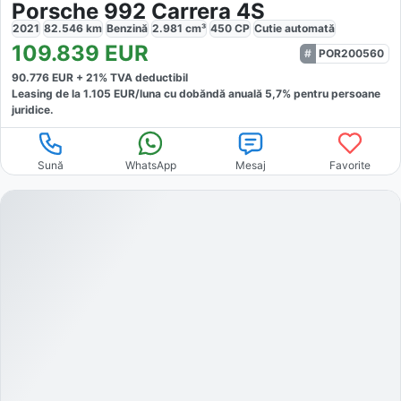
Porsche 992 Carrera 4S
2021
82.546
km
Benzină
2.981
cm³
450
CP
Cutie
automată
109.839
EUR
POR200560
90.776
EUR +
21
% TVA deductibil
Leasing de la
1.105
EUR/luna
cu dobăndă
anuală
5,7
% pentru persoane
juridice.
Sună
WhatsApp
Mesaj
Favorite