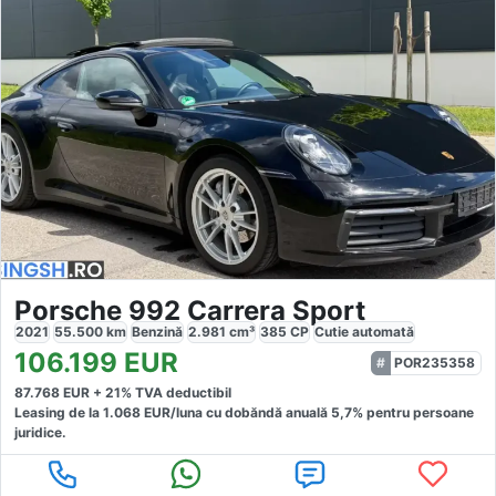
Porsche 992 Carrera Sport
2021
55.500
km
Benzină
2.981
cm³
385
CP
Cutie
automată
106.199
EUR
POR235358
87.768
EUR +
21
% TVA deductibil
Leasing de la
1.068
EUR/luna
cu dobăndă
anuală
5,7
% pentru persoane
juridice.