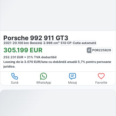
Porsche 992 911 GT3
2021
20.100
km
Benzină
3.996
cm³
510
CP
Cutie
automată
305.199
EUR
POR225829
252.231
EUR +
21
% TVA deductibil
Leasing de la
3.070
EUR/luna
cu dobăndă
anuală
5,7
% pentru persoane
juridice.
Sună
WhatsApp
Mesaj
Favorite