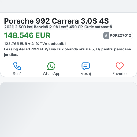
Porsche 992 Carrera 3.0S 4S
2021
2.500
km
Benzină
2.981
cm³
450
CP
Cutie
automată
148.546
EUR
POR227012
122.765
EUR +
21
% TVA deductibil
Leasing de la
1.494
EUR/luna
cu dobăndă
anuală
5,7
% pentru persoane
juridice.
Sună
WhatsApp
Mesaj
Favorite