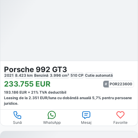
Porsche 992 GT3
2021
8.423
km
Benzină
3.996
cm³
510
CP
Cutie
automată
233.755
EUR
POR223600
193.186
EUR +
21
% TVA deductibil
Leasing de la
2.351
EUR/luna
cu dobăndă
anuală
5,7
% pentru persoane
juridice.
Sună
WhatsApp
Mesaj
Favorite