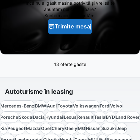
Încă nu ai găsit
mașina potrivită și vrei să te
anunțăm noi când apare?
Suntem aici să te ajutăm.
Trimite mesaj
13 oferte găsite
Autoturisme în leasing
Mercedes-Benz
BMW
Audi
Toyota
Volkswagen
Ford
Volvo
Porsche
Skoda
Dacia
Hyundai
Lexus
Renault
Tesla
BYD
Land Rover
Kia
Peugeot
Mazda
Opel
Chery
Geely
MG
Nissan
Suzuki
Jeep
Ferrari
Lamborghini
Citroën
Honda
Cupra
MINI
Fiat
Ssangyong