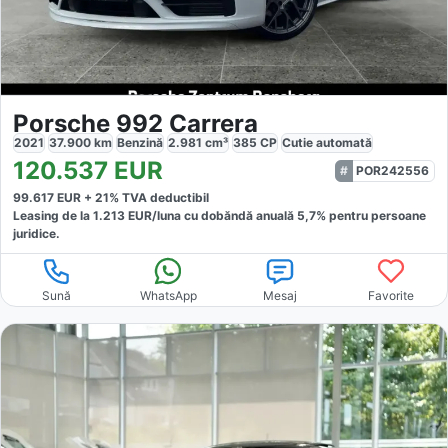
Porsche 992 Carrera
2021
37.900
km
Benzină
2.981
cm³
385
CP
Cutie
automată
120.537
EUR
POR242556
99.617
EUR +
21
% TVA deductibil
Leasing de la
1.213
EUR/luna
cu dobăndă
anuală
5,7
% pentru persoane
juridice.
Sună
WhatsApp
Mesaj
Favorite