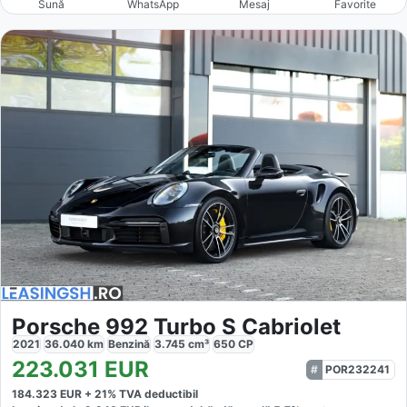
Sună
WhatsApp
Mesaj
Favorite
Porsche 992 Turbo S Cabriolet
2021
36.040
km
Benzină
3.745
cm³
650
CP
223.031
EUR
POR232241
184.323
EUR +
21
% TVA deductibil