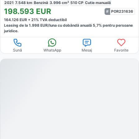
2021
7.548
km
Benzină
3.996
cm³
510
CP
Cutie
manuală
198.593
EUR
POR231636
164.126
EUR +
21
% TVA deductibil
Leasing de la
1.998
EUR/luna
cu dobăndă
anuală
5,7
% pentru persoane
juridice.
Sună
WhatsApp
Mesaj
Favorite