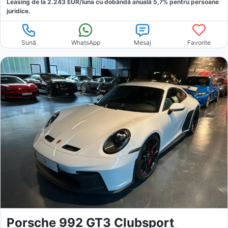
Leasing de la
2.243
EUR/luna
cu dobăndă
anuală
5,7
% pentru persoane
juridice.
Sună
WhatsApp
Mesaj
Favorite
Porsche 992 GT3 Clubsport