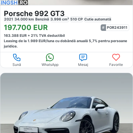
Porsche 992 GT3
2021
34.000
km
Benzină
3.996
cm³
510
CP
Cutie
automată
197.700
EUR
POR243911
163.388
EUR +
21
% TVA deductibil
Leasing de la
1.989
EUR/luna
cu dobăndă
anuală
5,7
% pentru persoane
juridice.
Sună
WhatsApp
Mesaj
Favorite