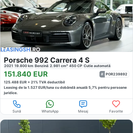
Porsche 992 Carrera 4 S
2021
19.800
km
Benzină
2.981
cm³
450
CP
Cutie
automată
151.840
EUR
POR239892
125.488
EUR +
21
% TVA deductibil
Leasing de la
1.527
EUR/luna
cu dobăndă
anuală
5,7
% pentru persoane
juridice.
Sună
WhatsApp
Mesaj
Favorite