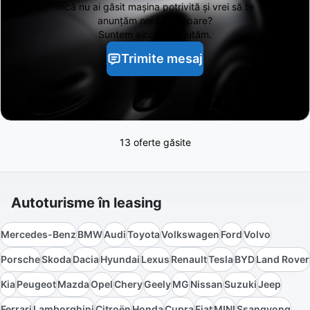
Încă nu ai găsit
mașina potrivită și vrei să te
anunțăm noi când apare?
Suntem aici să te ajutăm.
Trimite mesaj
13 oferte găsite
Autoturisme în leasing
Mercedes-Benz
BMW
Audi
Toyota
Volkswagen
Ford
Volvo
Porsche
Skoda
Dacia
Hyundai
Lexus
Renault
Tesla
BYD
Land Rover
Kia
Peugeot
Mazda
Opel
Chery
Geely
MG
Nissan
Suzuki
Jeep
Ferrari
Lamborghini
Citroën
Honda
Cupra
Fiat
MINI
Ssangyong