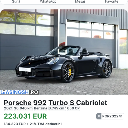
Sună
WhatsApp
Mesaj
Favorite
Porsche 992 Turbo S Cabriolet
2021
36.040
km
Benzină
3.745
cm³
650
CP
223.031
EUR
POR232241
184.323
EUR +
21
% TVA deductibil