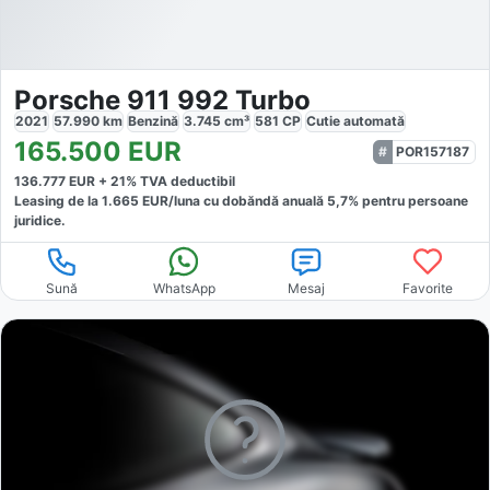
Porsche 911 992 Turbo
2021
57.990
km
Benzină
3.745
cm³
581
CP
Cutie
automată
165.500
EUR
POR157187
136.777
EUR +
21
% TVA deductibil
Leasing de la
1.665
EUR/luna
cu dobăndă
anuală
5,7
% pentru persoane
juridice.
Sună
WhatsApp
Mesaj
Favorite