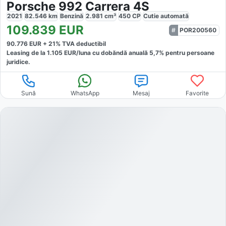
Porsche 992 Carrera 4S
2021
82.546
km
Benzină
2.981
cm³
450
CP
Cutie
automată
109.839
EUR
POR200560
90.776
EUR +
21
% TVA deductibil
Leasing de la
1.105
EUR/luna
cu dobăndă
anuală
5,7
% pentru persoane
juridice.
Sună
WhatsApp
Mesaj
Favorite