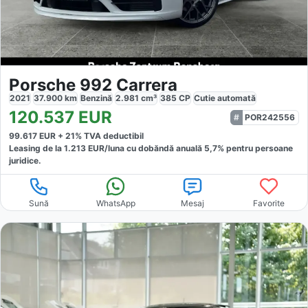
Porsche 992 Carrera
2021
37.900
km
Benzină
2.981
cm³
385
CP
Cutie
automată
120.537
EUR
POR242556
99.617
EUR +
21
% TVA deductibil
Leasing de la
1.213
EUR/luna
cu dobăndă
anuală
5,7
% pentru persoane
juridice.
Sună
WhatsApp
Mesaj
Favorite