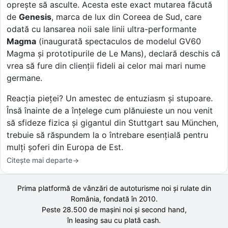
oprește să asculte. Acesta este exact mutarea făcută
de
Genesis
, marca de lux din Coreea de Sud, care
odată cu lansarea noii sale linii ultra-performante
Magma
(inaugurată spectaculos de modelul GV60
Magma și prototipurile de Le Mans), declară deschis că
vrea să fure din clienții fideli ai celor mai mari nume
germane.
Reacția pieței? Un amestec de entuziasm și stupoare.
Însă înainte de a înțelege cum plănuieste un nou venit
să sfideze fizica și gigantul din Stuttgart sau München,
trebuie să răspundem la o întrebare esențială pentru
mulți șoferi din Europa de Est.
Citește mai departe
Prima platformă de vânzări de autoturisme noi și rulate din
România, fondată în
2010
.
Peste 28.500 de
mașini noi și second hand,
în leasing sau cu plată cash.