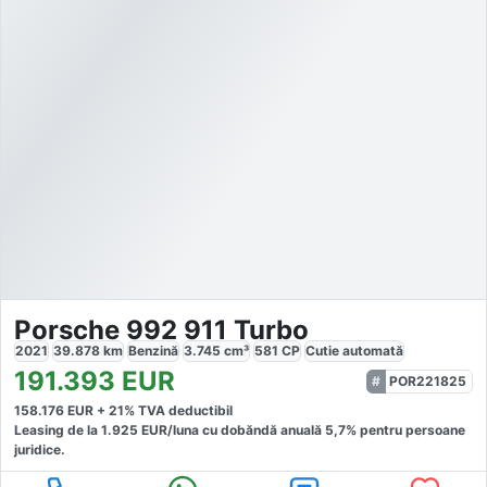
Porsche 992 911 Turbo
2021
39.878
km
Benzină
3.745
cm³
581
CP
Cutie
automată
191.393
EUR
POR221825
158.176
EUR +
21
% TVA deductibil
Leasing de la
1.925
EUR/luna
cu dobăndă
anuală
5,7
% pentru persoane
juridice.