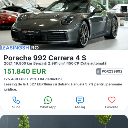
Porsche 992 Carrera 4 S
2021
19.800
km
Benzină
2.981
cm³
450
CP
Cutie
automată
151.840
EUR
POR239892
125.488
EUR +
21
% TVA deductibil
Leasing de la
1.527
EUR/luna
cu dobăndă
anuală
5,7
% pentru persoane
juridice.
Sună
WhatsApp
Mesaj
Favorite