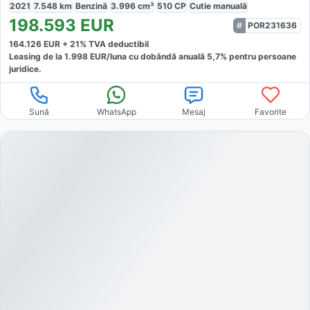
2021
7.548
km
Benzină
3.996
cm³
510
CP
Cutie
manuală
198.593
EUR
POR231636
164.126
EUR +
21
% TVA deductibil
Leasing de la
1.998
EUR/luna
cu dobăndă
anuală
5,7
% pentru persoane
juridice.
Sună
WhatsApp
Mesaj
Favorite