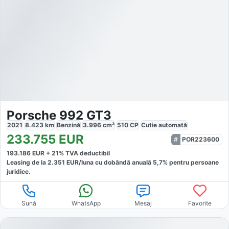
Porsche 992 GT3
2021
8.423
km
Benzină
3.996
cm³
510
CP
Cutie
automată
233.755
EUR
POR223600
193.186
EUR +
21
% TVA deductibil
Leasing de la
2.351
EUR/luna
cu dobăndă
anuală
5,7
% pentru persoane
juridice.
Sună
WhatsApp
Mesaj
Favorite