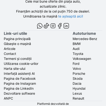
Cele mai bune oferte din piața auto,
actualizate zilnic.
Finanțăm achiziții de la
cel puțin 750 de
dealeri.
Următoarea ta mașină
te așteaptă aici!
Link-uri utile
Autoturisme
Pagina principală
Mercedes-Benz
Găsește o mașină
BMW
Articole
Audi
Contact
Toyota
Termeni și condiții
Volkswagen
Utilizarea cookie-urilor
Ford
Harta site-ului
Volvo
Interfață asistenți AI
Porsche
Pagina de Facebook
Skoda
Pagina de Instagram
Dacia
Pagina de LinkedIn
Hyundai
Dezvoltare software
Lexus
ANPC
Renault
Platformă dezvoltată de