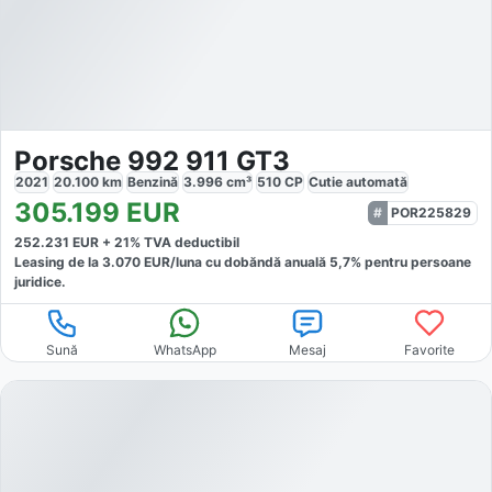
Porsche 992 911 GT3
2021
20.100
km
Benzină
3.996
cm³
510
CP
Cutie
automată
305.199
EUR
POR225829
252.231
EUR +
21
% TVA deductibil
Leasing de la
3.070
EUR/luna
cu dobăndă
anuală
5,7
% pentru persoane
juridice.
Sună
WhatsApp
Mesaj
Favorite