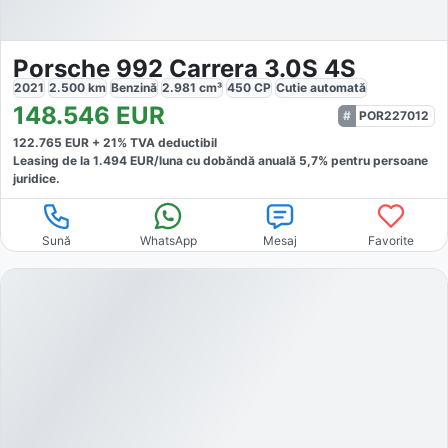
Porsche 992 Carrera 3.0S 4S
2021
2.500
km
Benzină
2.981
cm³
450
CP
Cutie
automată
148.546
EUR
POR227012
122.765
EUR +
21
% TVA deductibil
Leasing de la
1.494
EUR/luna
cu dobăndă
anuală
5,7
% pentru persoane
juridice.
Sună
WhatsApp
Mesaj
Favorite