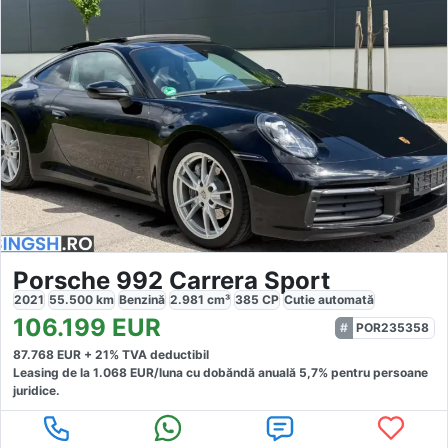
Porsche 992 Carrera Sport
2021
55.500
km
Benzină
2.981
cm³
385
CP
Cutie
automată
106.199
EUR
POR235358
87.768
EUR +
21
% TVA deductibil
Leasing de la
1.068
EUR/luna
cu dobăndă
anuală
5,7
% pentru persoane
juridice.