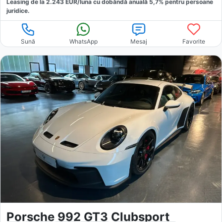
Leasing de la
2.243
EUR/luna
cu dobăndă
anuală
5,7
% pentru persoane
juridice.
Sună
WhatsApp
Mesaj
Favorite
Porsche 992 GT3 Clubsport