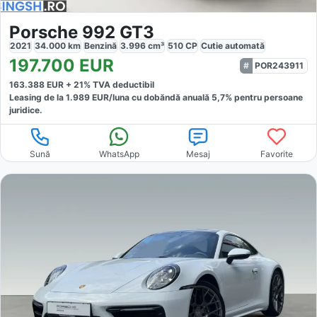
Porsche 992 GT3
2021
34.000
km
Benzină
3.996
cm³
510
CP
Cutie
automată
197.700
EUR
POR243911
163.388
EUR +
21
% TVA deductibil
Leasing de la
1.989
EUR/luna
cu dobăndă
anuală
5,7
% pentru persoane
juridice.
Sună
WhatsApp
Mesaj
Favorite