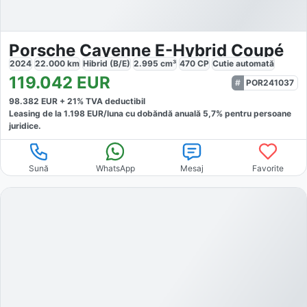
Porsche Cayenne E-Hybrid Coupé
2024
22.000
km
Hibrid (B/E)
2.995
cm³
470
CP
Cutie
automată
119.042
EUR
POR241037
98.382
EUR +
21
% TVA deductibil
Leasing de la
1.198
EUR/luna
cu dobăndă
anuală
5,7
% pentru persoane
juridice.
Sună
WhatsApp
Mesaj
Favorite