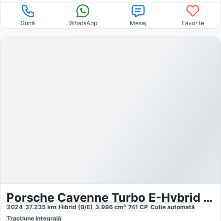
Sună
WhatsApp
Mesaj
Favorite
Porsche Cayenne Turbo E-Hybrid GT
2024
37.235
km
Hibrid (B/E)
3.996
cm³
741
CP
Cutie
automată
Tracțiune
integrală