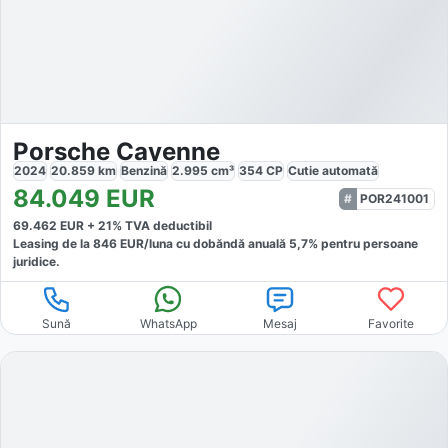
Porsche Cayenne
2024
20.859
km
Benzină
2.995
cm³
354
CP
Cutie
automată
84.049
EUR
POR241001
69.462
EUR +
21
% TVA deductibil
Leasing de la
846
EUR/luna
cu dobăndă
anuală
5,7
% pentru persoane
juridice.
Sună
WhatsApp
Mesaj
Favorite