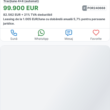
Tracțiune
4x4 (automat)
99.900
EUR
POR240668
82.562
EUR +
21
% TVA deductibil
Leasing de la
1.005
EUR/luna
cu dobăndă
anuală
5,7
% pentru persoane
juridice.
Sună
WhatsApp
Mesaj
Favorite