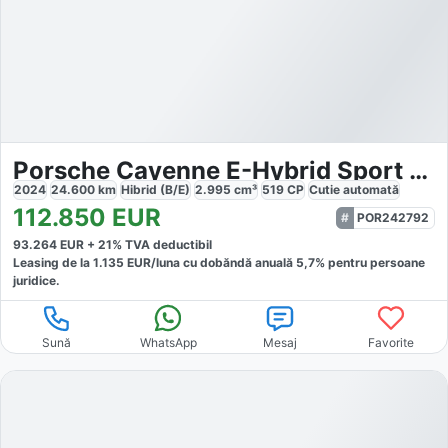
Porsche Cayenne E-Hybrid Sport Chrono Paket InnoDrive
2024
24.600
km
Hibrid (B/E)
2.995
cm³
519
CP
Cutie
automată
112.850
EUR
POR242792
93.264
EUR +
21
% TVA deductibil
Leasing de la
1.135
EUR/luna
cu dobăndă
anuală
5,7
% pentru persoane
juridice.
Sună
WhatsApp
Mesaj
Favorite