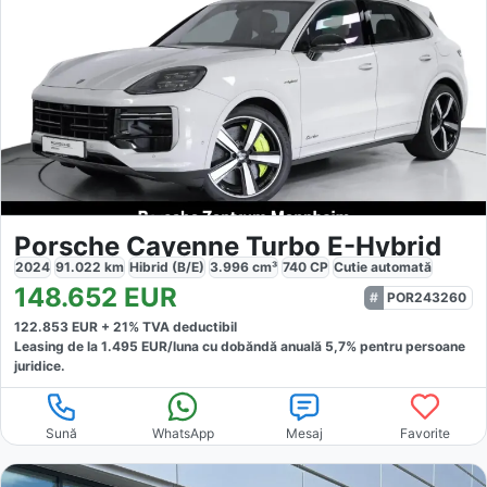
Porsche Cayenne Turbo E-Hybrid
2024
91.022
km
Hibrid (B/E)
3.996
cm³
740
CP
Cutie
automată
148.652
EUR
POR243260
122.853
EUR +
21
% TVA deductibil
Leasing de la
1.495
EUR/luna
cu dobăndă
anuală
5,7
% pentru persoane
juridice.
Sună
WhatsApp
Mesaj
Favorite