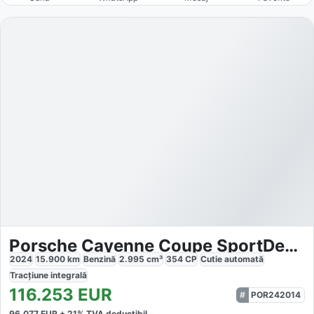
Porsche Cayenne Coupe SportDesign
2024
15.900
km
Benzină
2.995
cm³
354
CP
Cutie
automată
Tracțiune
integrală
116.253
EUR
POR242014
96.077
EUR +
21
% TVA deductibil