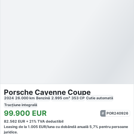
Porsche Cayenne Coupe
2024
26.000
km
Benzină
2.995
cm³
353
CP
Cutie
automată
Tracțiune
integrală
99.900
EUR
POR240926
82.562
EUR +
21
% TVA deductibil
Leasing de la
1.005
EUR/luna
cu dobăndă
anuală
5,7
% pentru persoane
juridice.