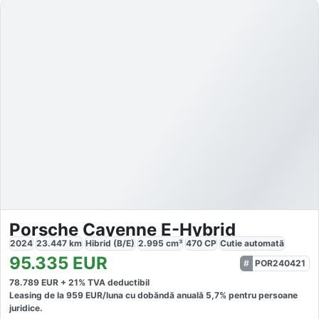
Porsche Cayenne E-Hybrid
2024
23.447
km
Hibrid (B/E)
2.995
cm³
470
CP
Cutie
automată
95.335
EUR
POR240421
78.789
EUR +
21
% TVA deductibil
Leasing de la
959
EUR/luna
cu dobăndă
anuală
5,7
% pentru persoane
juridice.