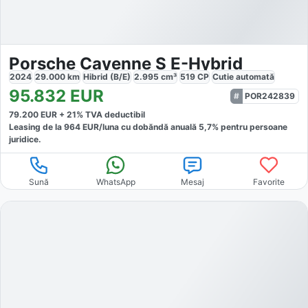
Porsche Cayenne S E-Hybrid
2024
29.000
km
Hibrid (B/E)
2.995
cm³
519
CP
Cutie
automată
95.832
EUR
POR242839
79.200
EUR +
21
% TVA deductibil
Leasing de la
964
EUR/luna
cu dobăndă
anuală
5,7
% pentru persoane
juridice.
Sună
WhatsApp
Mesaj
Favorite