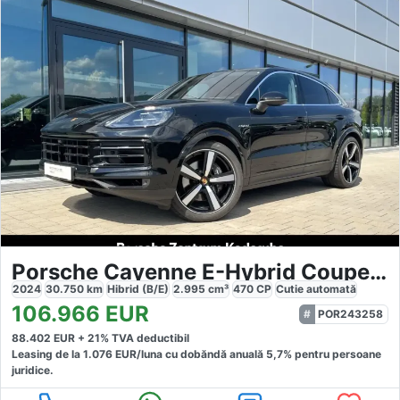
Porsche Cayenne E-Hybrid Coupe InnoDrive
2024
30.750
km
Hibrid (B/E)
2.995
cm³
470
CP
Cutie
automată
106.966
EUR
POR243258
88.402
EUR +
21
% TVA deductibil
Leasing de la
1.076
EUR/luna
cu dobăndă
anuală
5,7
% pentru persoane
juridice.