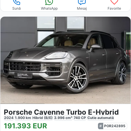
Sună
WhatsApp
Mesaj
Favorite
Porsche Cayenne Turbo E-Hybrid
2024
1.900
km
Hibrid (B/E)
3.996
cm³
740
CP
Cutie
automată
191.393
EUR
POR242895