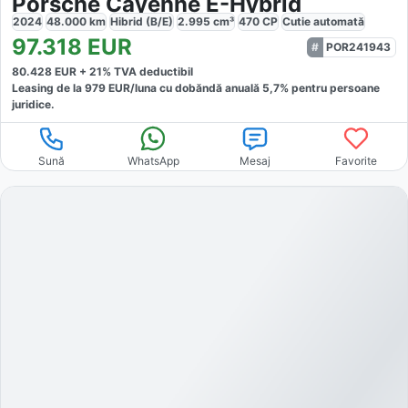
Porsche Cayenne E-Hybrid
2024
48.000
km
Hibrid (B/E)
2.995
cm³
470
CP
Cutie
automată
97.318
EUR
POR241943
80.428
EUR +
21
% TVA deductibil
Leasing de la
979
EUR/luna
cu dobăndă
anuală
5,7
% pentru persoane
juridice.
Sună
WhatsApp
Mesaj
Favorite