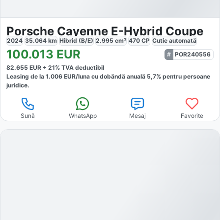
Porsche Cayenne E-Hybrid Coupe
2024
35.064
km
Hibrid (B/E)
2.995
cm³
470
CP
Cutie
automată
100.013
EUR
POR240556
82.655
EUR +
21
% TVA deductibil
Leasing de la
1.006
EUR/luna
cu dobăndă
anuală
5,7
% pentru persoane
juridice.
Sună
WhatsApp
Mesaj
Favorite