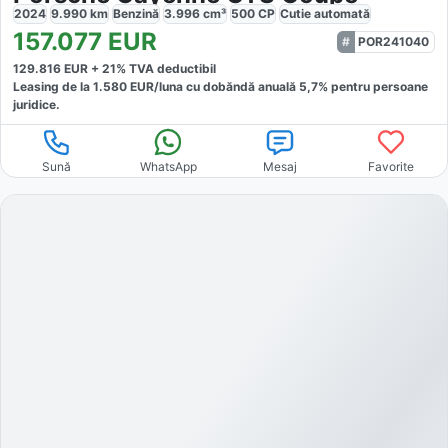
2024
9.990
km
Benzină
3.996
cm³
500
CP
Cutie
automată
157.077
EUR
POR241040
129.816
EUR +
21
% TVA deductibil
Leasing de la
1.580
EUR/luna
cu dobăndă
anuală
5,7
% pentru persoane
juridice.
Sună
WhatsApp
Mesaj
Favorite