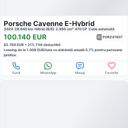
Porsche Cayenne E-Hybrid
2024
28.640
km
Hibrid (B/E)
2.995
cm³
470
CP
Cutie
automată
100.140
EUR
POR241907
82.760
EUR +
21
% TVA deductibil
Leasing de la
1.008
EUR/luna
cu dobăndă
anuală
5,7
% pentru persoane
juridice.
Sună
WhatsApp
Mesaj
Favorite