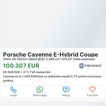
Porsche Cayenne E-Hybrid Coupe
2024
39.700
km
Hibrid (B/E)
2.995
cm³
470
CP
Cutie
automată
100.307
EUR
POR240929
82.898
EUR +
21
% TVA deductibil
Leasing de la
1.009
EUR/luna
cu dobăndă
anuală
5,7
% pentru persoane
juridice.
Sună
WhatsApp
Mesaj
Favorite