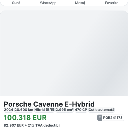
Sună
WhatsApp
Mesaj
Favorite
Porsche Cayenne E-Hybrid
2024
28.600
km
Hibrid (B/E)
2.995
cm³
470
CP
Cutie
automată
100.318
EUR
POR241173
82.907
EUR +
21
% TVA deductibil