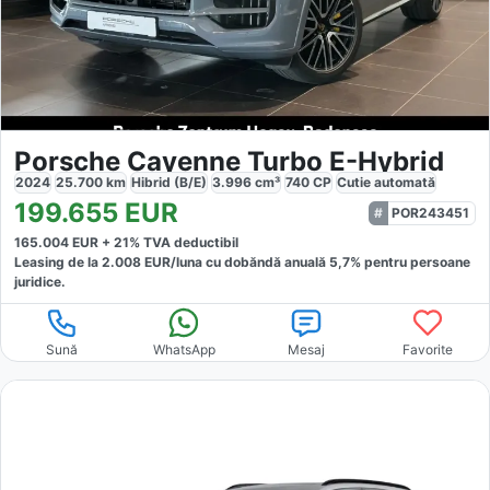
Porsche Cayenne Turbo E-Hybrid
2024
25.700
km
Hibrid (B/E)
3.996
cm³
740
CP
Cutie
automată
199.655
EUR
POR243451
165.004
EUR +
21
% TVA deductibil
Leasing de la
2.008
EUR/luna
cu dobăndă
anuală
5,7
% pentru persoane
juridice.
Sună
WhatsApp
Mesaj
Favorite