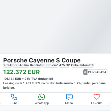
Porsche Cayenne S Coupe
2024
30.843
km
Benzină
3.996
cm³
475
CP
Cutie
automată
122.372
EUR
POR240424
101.134
EUR +
21
% TVA deductibil
Leasing de la
1.231
EUR/luna
cu dobăndă
anuală
5,7
% pentru persoane
juridice.
Sună
WhatsApp
Mesaj
Favorite