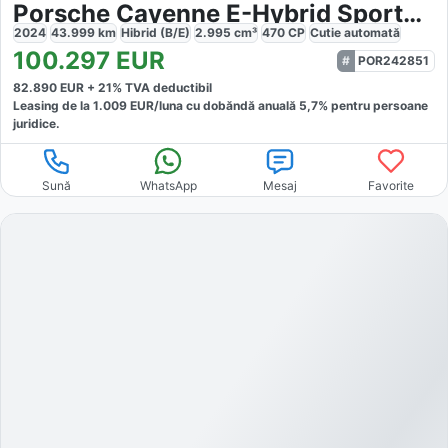
Porsche Cayenne E-Hybrid SportDesign
2024
43.999
km
Hibrid (B/E)
2.995
cm³
470
CP
Cutie
automată
100.297
EUR
POR242851
82.890
EUR +
21
% TVA deductibil
Leasing de la
1.009
EUR/luna
cu dobăndă
anuală
5,7
% pentru persoane
juridice.
Sună
WhatsApp
Mesaj
Favorite