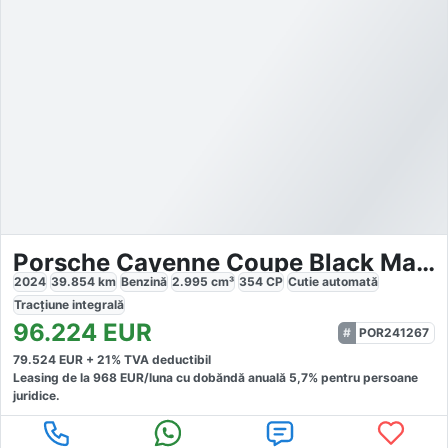
Porsche Cayenne Coupe Black Matrix
2024
39.854
km
Benzină
2.995
cm³
354
CP
Cutie
automată
Tracțiune
integrală
96.224
EUR
POR241267
79.524
EUR +
21
% TVA deductibil
Leasing de la
968
EUR/luna
cu dobăndă
anuală
5,7
% pentru persoane
juridice.