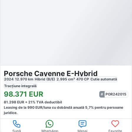
Porsche Cayenne E-Hybrid
2024
12.970
km
Hibrid (B/E)
2.995
cm³
470
CP
Cutie
automată
Tracțiune
integrală
98.371
EUR
POR242015
81.298
EUR +
21
% TVA deductibil
Leasing de la
990
EUR/luna
cu dobăndă
anuală
5,7
% pentru persoane
juridice.
Sună
WhatsApp
Mesaj
Favorite