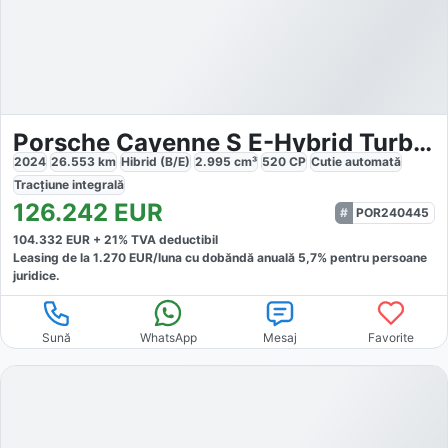
Porsche Cayenne S E-Hybrid Turbo GT
2024
26.553
km
Hibrid (B/E)
2.995
cm³
520
CP
Cutie
automată
Tracțiune
integrală
126.242
EUR
POR240445
104.332
EUR +
21
% TVA deductibil
Leasing de la
1.270
EUR/luna
cu dobăndă
anuală
5,7
% pentru persoane
juridice.
Sună
WhatsApp
Mesaj
Favorite