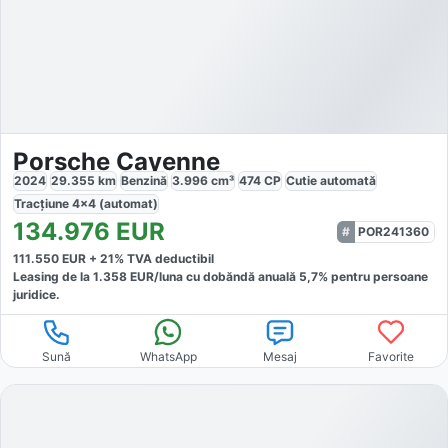
Porsche Cayenne
2024
29.355
km
Benzină
3.996
cm³
474
CP
Cutie
automată
Tracțiune
4x4 (automat)
134.976
EUR
POR241360
111.550
EUR +
21
% TVA deductibil
Leasing de la
1.358
EUR/luna
cu dobăndă
anuală
5,7
% pentru persoane
juridice.
Sună
WhatsApp
Mesaj
Favorite