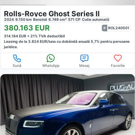
Rolls-Royce Ghost Series II
2024
9.150
km
Benzină
6.749
cm³
571
CP
Cutie
automată
380.163
EUR
ROL240501
314.184
EUR +
21
% TVA deductibil
Leasing de la
3.824
EUR/luna
cu dobăndă
anuală
5,7
% pentru persoane
juridice.
Sună
WhatsApp
Mesaj
Favorite