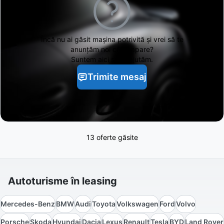
Încă nu ai găsit
mașina potrivită și vrei să te
anunțăm noi când apare?
Suntem aici să te ajutăm.
Trimite mesaj
13 oferte găsite
Autoturisme în leasing
Mercedes-Benz
BMW
Audi
Toyota
Volkswagen
Ford
Volvo
Porsche
Skoda
Hyundai
Dacia
Lexus
Renault
Tesla
BYD
Land Rover