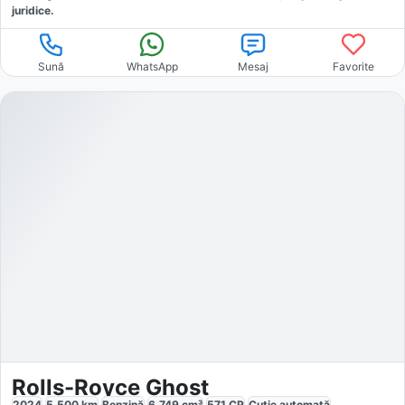
juridice.
Sună
WhatsApp
Mesaj
Favorite
Rolls-Royce Ghost
2024
5.500
km
Benzină
6.749
cm³
571
CP
Cutie
automată