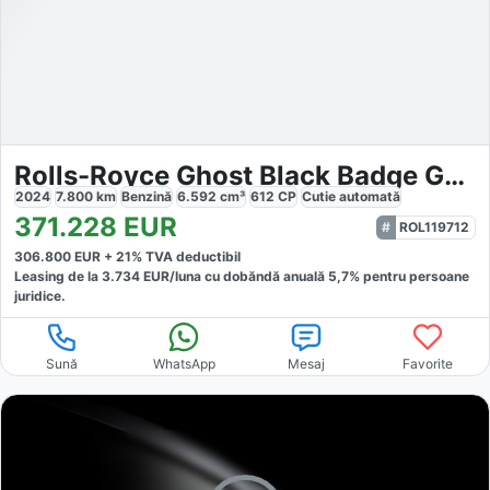
Rolls-Royce Ghost Black Badge Gallium
2024
7.800
km
Benzină
6.592
cm³
612
CP
Cutie
automată
371.228
EUR
ROL119712
306.800
EUR +
21
% TVA deductibil
Leasing de la
3.734
EUR/luna
cu dobăndă
anuală
5,7
% pentru persoane
juridice.
Sună
WhatsApp
Mesaj
Favorite