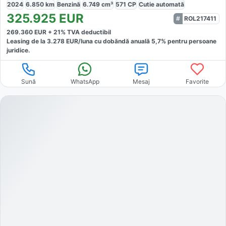
2024
6.850
km
Benzină
6.749
cm³
571
CP
Cutie
automată
325.925
EUR
ROL217411
269.360
EUR +
21
% TVA deductibil
Leasing de la
3.278
EUR/luna
cu dobăndă
anuală
5,7
% pentru persoane
juridice.
Sună
WhatsApp
Mesaj
Favorite