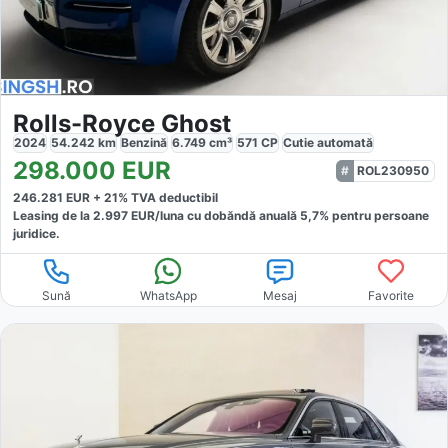
Rolls-Royce Ghost
2024
54.242
km
Benzină
6.749
cm³
571
CP
Cutie
automată
298.000
EUR
ROL230950
246.281
EUR +
21
% TVA deductibil
Leasing de la
2.997
EUR/luna
cu dobăndă
anuală
5,7
% pentru persoane
juridice.
Sună
WhatsApp
Mesaj
Favorite