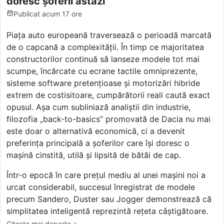
doresc șoferii astăzi
Publicat
acum 17 ore
Piața auto europeană traversează o perioadă marcată
de o capcană a complexității. În timp ce majoritatea
constructorilor continuă să lanseze modele tot mai
scumpe, încărcate cu ecrane tactile omniprezente,
sisteme software pretențioase și motorizări hibride
extrem de costisitoare, cumpărătorii reali caută exact
opusul. Așa cum subliniază analiștii din industrie,
filozofia „back-to-basics” promovată de Dacia nu mai
este doar o alternativă economică, ci a devenit
preferința principală a șoferilor care își doresc o
mașină cinstită, utilă și lipsită de bătăi de cap.
Într-o epocă în care prețul mediu al unei mașini noi a
urcat considerabil, succesul înregistrat de modele
precum Sandero, Duster sau Jogger demonstrează că
simplitatea inteligentă reprezintă rețeta câștigătoare.
Citește mai departe