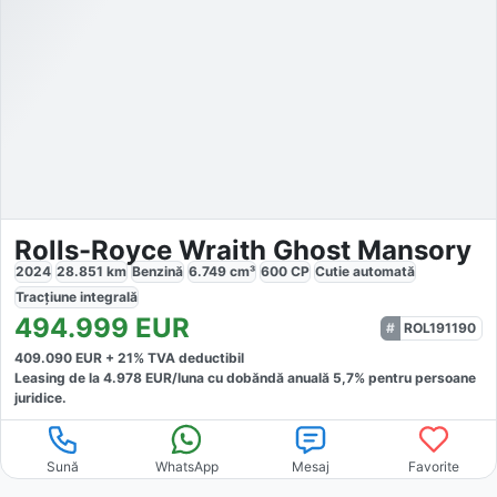
Rolls-Royce Wraith Ghost Mansory
2024
28.851
km
Benzină
6.749
cm³
600
CP
Cutie
automată
Tracțiune
integrală
494.999
EUR
ROL191190
409.090
EUR +
21
% TVA deductibil
Leasing de la
4.978
EUR/luna
cu dobăndă
anuală
5,7
% pentru persoane
juridice.
Sună
WhatsApp
Mesaj
Favorite