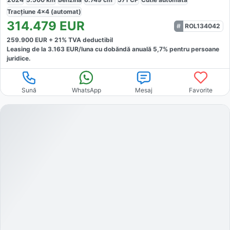
Tracțiune
4x4 (automat)
314.479
EUR
ROL134042
259.900
EUR +
21
% TVA deductibil
Leasing de la
3.163
EUR/luna
cu dobăndă
anuală
5,7
% pentru persoane
juridice.
Sună
WhatsApp
Mesaj
Favorite