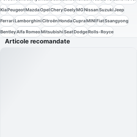
Kia
Peugeot
Mazda
Opel
Chery
Geely
MG
Nissan
Suzuki
Jeep
Ferrari
Lamborghini
Citroën
Honda
Cupra
MINI
Fiat
Ssangyong
Bentley
Alfa Romeo
Mitsubishi
Seat
Dodge
Rolls-Royce
Articole recomandate