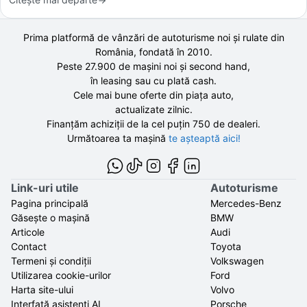
Prima platformă de vânzări de autoturisme noi și rulate din
România, fondată în
2010
.
Peste 27.900 de
mașini noi și second hand,
în leasing sau cu plată cash.
Cele mai bune oferte din piața auto,
actualizate zilnic.
Finanțăm achiziții de la
cel puțin 750 de
dealeri.
Următoarea ta mașină
te așteaptă aici!
Link-uri utile
Autoturisme
Pagina principală
Mercedes-Benz
Găsește o mașină
BMW
Articole
Audi
Contact
Toyota
Termeni și condiții
Volkswagen
Utilizarea cookie-urilor
Ford
Harta site-ului
Volvo
Interfață asistenți AI
Porsche