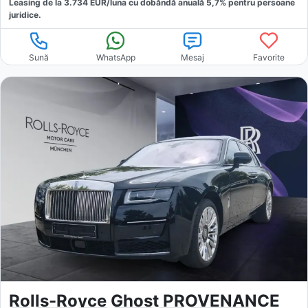
Leasing de la
3.734
EUR/luna
cu dobăndă
anuală
5,7
% pentru persoane
juridice.
Sună
WhatsApp
Mesaj
Favorite
Rolls-Royce Ghost PROVENANCE