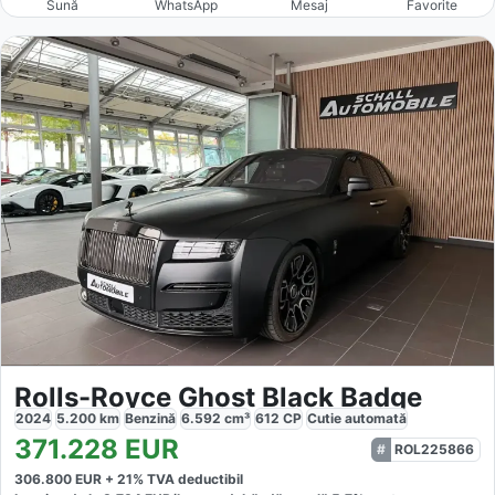
Sună
WhatsApp
Mesaj
Favorite
Rolls-Royce Ghost Black Badge
2024
5.200
km
Benzină
6.592
cm³
612
CP
Cutie
automată
371.228
EUR
ROL225866
306.800
EUR +
21
% TVA deductibil