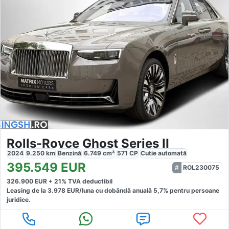
Rolls-Royce Ghost Series II
2024
9.250
km
Benzină
6.749
cm³
571
CP
Cutie
automată
395.549
EUR
ROL230075
326.900
EUR +
21
% TVA deductibil
Leasing de la
3.978
EUR/luna
cu dobăndă
anuală
5,7
% pentru persoane
juridice.