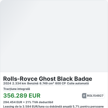
Rolls-Royce Ghost Black Badge
2024
2.334
km
Benzină
6.749
cm³
600
CP
Cutie
automată
Tracțiune
integrală
356.289
EUR
ROL154927
294.454
EUR +
21
% TVA deductibil
Leasing de la
3.584
EUR/luna
cu dobăndă
anuală
5,7
% pentru persoane