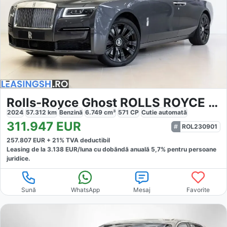
Rolls-Royce Ghost ROLLS ROYCE Ghost
2024
57.312
km
Benzină
6.749
cm³
571
CP
Cutie
automată
311.947
EUR
ROL230901
257.807
EUR +
21
% TVA deductibil
Leasing de la
3.138
EUR/luna
cu dobăndă
anuală
5,7
% pentru persoane
juridice.
Sună
WhatsApp
Mesaj
Favorite