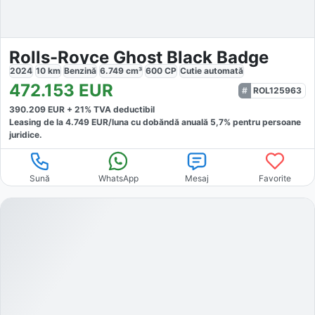
Rolls-Royce Ghost Black Badge
2024
10
km
Benzină
6.749
cm³
600
CP
Cutie
automată
472.153
EUR
ROL125963
390.209
EUR +
21
% TVA deductibil
Leasing de la
4.749
EUR/luna
cu dobăndă
anuală
5,7
% pentru persoane
juridice.
Sună
WhatsApp
Mesaj
Favorite