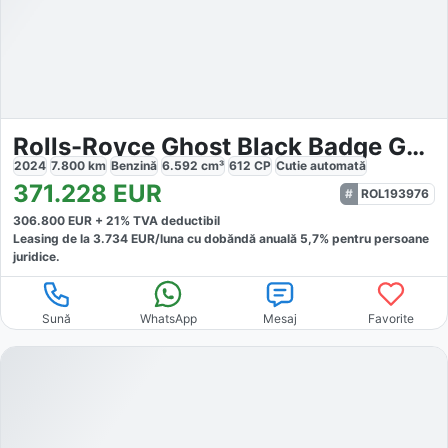
Rolls-Royce Ghost Black Badge Gallium
2024
7.800
km
Benzină
6.592
cm³
612
CP
Cutie
automată
371.228
EUR
ROL193976
306.800
EUR +
21
% TVA deductibil
Leasing de la
3.734
EUR/luna
cu dobăndă
anuală
5,7
% pentru persoane
juridice.
Sună
WhatsApp
Mesaj
Favorite