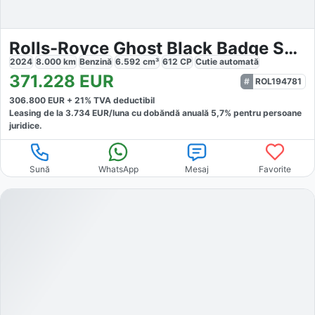
Rolls-Royce Ghost Black Badge Shooting Star
2024
8.000
km
Benzină
6.592
cm³
612
CP
Cutie
automată
371.228
EUR
ROL194781
306.800
EUR +
21
% TVA deductibil
Leasing de la
3.734
EUR/luna
cu dobăndă
anuală
5,7
% pentru persoane
juridice.
Sună
WhatsApp
Mesaj
Favorite