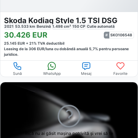
Skoda Kodiaq Style 1.5 TSI DSG
2021
53.533
km
Benzină
1.498
cm³
150
CP
Cutie
automată
30.426
EUR
SKO106548
25.145
EUR +
21
% TVA deductibil
Leasing de la
306
EUR/luna
cu dobăndă
anuală
5,7
% pentru persoane
juridice.
Sună
WhatsApp
Mesaj
Favorite
Încă nu ai găsit
mașina potrivită și vrei să te