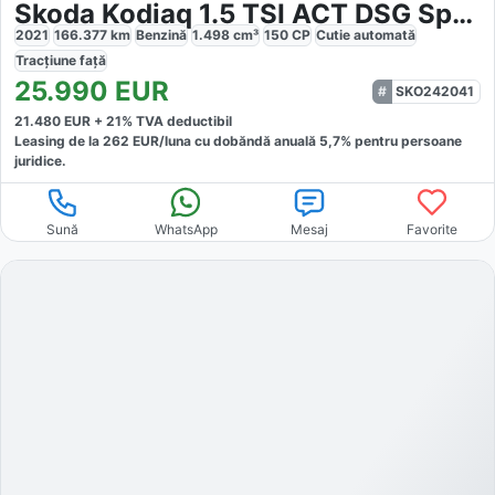
Skoda Kodiaq 1.5 TSI ACT DSG Sportline
2021
166.377
km
Benzină
1.498
cm³
150
CP
Cutie
automată
Tracțiune
față
25.990
EUR
SKO242041
21.480
EUR +
21
% TVA deductibil
Leasing de la
262
EUR/luna
cu dobăndă
anuală
5,7
% pentru persoane
juridice.
Sună
WhatsApp
Mesaj
Favorite