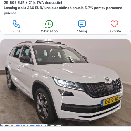
29.505
EUR +
21
% TVA deductibil
Leasing de la
360
EUR/luna
cu dobăndă
anuală
5,7
% pentru persoane
juridice.
Sună
WhatsApp
Mesaj
Favorite