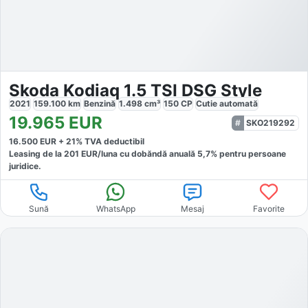
Skoda Kodiaq 1.5 TSI DSG Style
2021
159.100
km
Benzină
1.498
cm³
150
CP
Cutie
automată
19.965
EUR
SKO219292
16.500
EUR +
21
% TVA deductibil
Leasing de la
201
EUR/luna
cu dobăndă
anuală
5,7
% pentru persoane
juridice.
Sună
WhatsApp
Mesaj
Favorite