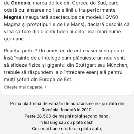
de
Genesis
, marca de lux din Coreea de Sud, care
odată cu lansarea noii sale linii ultra-performante
Magma
(inaugurată spectaculos de modelul GV60
Magma și prototipurile de Le Mans), declară deschis că
vrea să fure din clienții fideli ai celor mai mari nume
germane.
Reacția pieței? Un amestec de entuziasm și stupoare.
Însă înainte de a înțelege cum plănuieste un nou venit
să sfideze fizica și gigantul din Stuttgart sau München,
trebuie să răspundem la o întrebare esențială pentru
mulți șoferi din Europa de Est.
Citește mai departe
Prima platformă de vânzări de autoturisme noi și rulate din
România, fondată în
2010
.
Peste 28.500 de
mașini noi și second hand,
în leasing sau cu plată cash.
Cele mai bune oferte din piața auto,