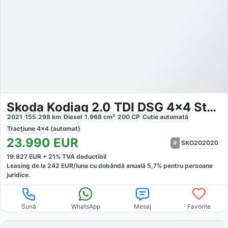
Skoda Kodiaq 2.0 TDI DSG 4x4 Style
2021
155.298
km
Diesel
1.968
cm³
200
CP
Cutie
automată
Tracțiune
4x4 (automat)
23.990
EUR
SKO202020
19.827
EUR +
21
% TVA deductibil
Leasing de la
242
EUR/luna
cu dobăndă
anuală
5,7
% pentru persoane
juridice.
Sună
WhatsApp
Mesaj
Favorite