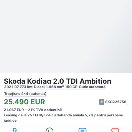
Skoda Kodiaq 2.0 TDI Ambition
2021
97.773
km
Diesel
1.968
cm³
150
CP
Cutie
automată
Tracțiune
4x4 (automat)
25.490
EUR
SKO226756
21.067
EUR +
21
% TVA deductibil
Leasing de la
257
EUR/luna
cu dobăndă
anuală
5,7
% pentru persoane
juridice.