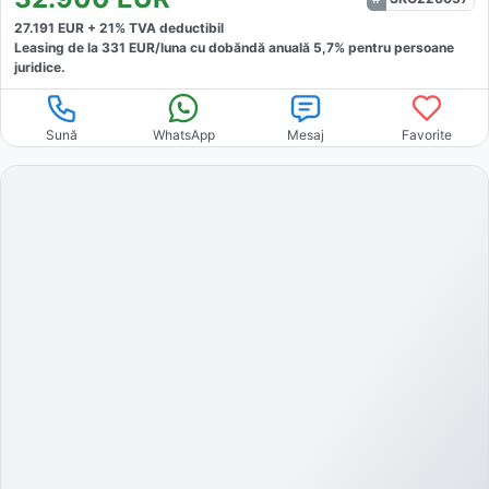
27.191
EUR +
21
% TVA deductibil
Leasing de la
331
EUR/luna
cu dobăndă
anuală
5,7
% pentru persoane
juridice.
Sună
WhatsApp
Mesaj
Favorite