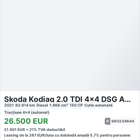
Skoda Kodiaq 2.0 TDI 4x4 DSG Ambition
2021
83.614
km
Diesel
1.968
cm³
150
CP
Cutie
automată
Tracțiune
4x4 (automat)
26.500
EUR
SKO234644
21.901
EUR +
21
% TVA deductibil
Leasing de la
267
EUR/luna
cu dobăndă
anuală
5,7
% pentru persoane