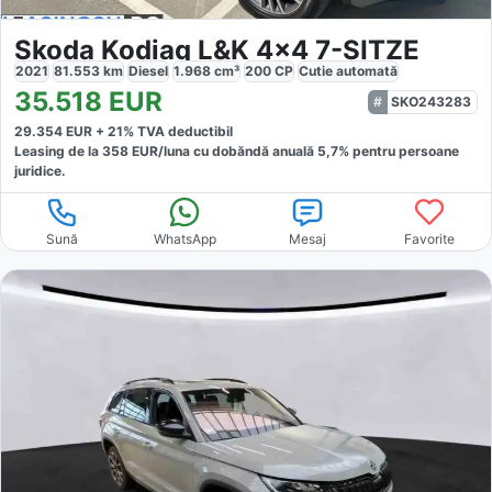
Skoda Kodiaq L&K 4x4 7-SITZE
2021
81.553
km
Diesel
1.968
cm³
200
CP
Cutie
automată
35.518
EUR
SKO243283
29.354
EUR +
21
% TVA deductibil
Leasing de la
358
EUR/luna
cu dobăndă
anuală
5,7
% pentru persoane
juridice.
Sună
WhatsApp
Mesaj
Favorite