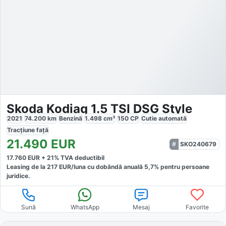
Skoda Kodiaq 1.5 TSI DSG Style
2021
74.200
km
Benzină
1.498
cm³
150
CP
Cutie
automată
Tracțiune
față
21.490
EUR
SKO240679
17.760
EUR +
21
% TVA deductibil
Leasing de la
217
EUR/luna
cu dobăndă
anuală
5,7
% pentru persoane
juridice.
Sună
WhatsApp
Mesaj
Favorite