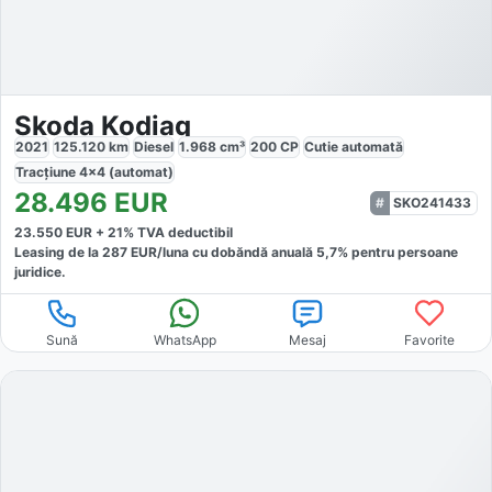
Skoda Kodiaq
2021
125.120
km
Diesel
1.968
cm³
200
CP
Cutie
automată
Tracțiune
4x4 (automat)
28.496
EUR
SKO241433
23.550
EUR +
21
% TVA deductibil
Leasing de la
287
EUR/luna
cu dobăndă
anuală
5,7
% pentru persoane
juridice.
Sună
WhatsApp
Mesaj
Favorite