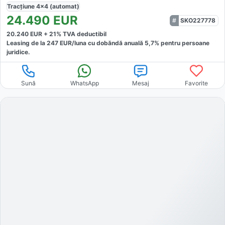
Tracțiune
4x4 (automat)
24.490
EUR
SKO227778
20.240
EUR +
21
% TVA deductibil
Leasing de la
247
EUR/luna
cu dobăndă
anuală
5,7
% pentru persoane
juridice.
Sună
WhatsApp
Mesaj
Favorite