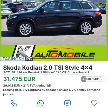
Skoda Kodiaq 2.0 TSI Style 4x4
2021
62.814
km
Benzină
1.984
cm³
190
CP
Cutie
automată
31.475
EUR
SKO243188
26.012
EUR +
21
% TVA deductibil
Leasing de la
317
EUR/luna
cu dobăndă
anuală
5,7
% pentru persoane
juridice.