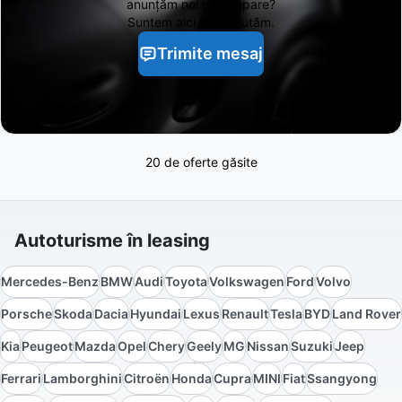
anunțăm noi când apare?
Suntem aici să te ajutăm.
Trimite mesaj
20 de oferte găsite
Autoturisme în leasing
Mercedes-Benz
BMW
Audi
Toyota
Volkswagen
Ford
Volvo
Porsche
Skoda
Dacia
Hyundai
Lexus
Renault
Tesla
BYD
Land Rover
Kia
Peugeot
Mazda
Opel
Chery
Geely
MG
Nissan
Suzuki
Jeep
Ferrari
Lamborghini
Citroën
Honda
Cupra
MINI
Fiat
Ssangyong