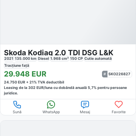
Skoda Kodiaq 2.0 TDI DSG L&K
2021
135.000
km
Diesel
1.968
cm³
150
CP
Cutie
automată
Tracțiune
față
29.948
EUR
SKO226827
24.750
EUR +
21
% TVA deductibil
Leasing de la
302
EUR/luna
cu dobăndă
anuală
5,7
% pentru persoane
juridice.
Sună
WhatsApp
Mesaj
Favorite