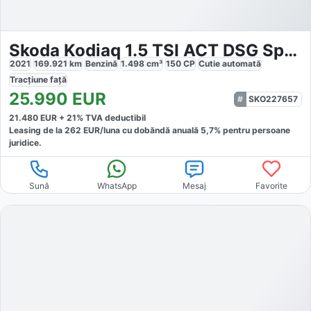
Skoda Kodiaq 1.5 TSI ACT DSG Sportline
2021
169.921
km
Benzină
1.498
cm³
150
CP
Cutie
automată
Tracțiune
față
25.990
EUR
SKO227657
21.480
EUR +
21
% TVA deductibil
Leasing de la
262
EUR/luna
cu dobăndă
anuală
5,7
% pentru persoane
juridice.
Sună
WhatsApp
Mesaj
Favorite