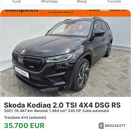
Sună
WhatsApp
Mesaj
Favorite
Skoda Kodiaq 2.0 TSI 4X4 DSG RS
2021
76.467
km
Benzină
1.984
cm³
245
CP
Cutie
automată
Tracțiune
4x4 (automat)
35.700
EUR
SKO242277