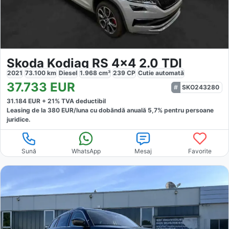
Skoda Kodiaq RS 4x4 2.0 TDI
2021
73.100
km
Diesel
1.968
cm³
239
CP
Cutie
automată
37.733
EUR
SKO243280
31.184
EUR +
21
% TVA deductibil
Leasing de la
380
EUR/luna
cu dobăndă
anuală
5,7
% pentru persoane
juridice.
Sună
WhatsApp
Mesaj
Favorite