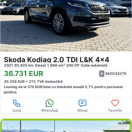
Skoda Kodiaq 2.0 TDI L&K 4x4
2021
85.825
km
Diesel
1.968
cm³
200
CP
Cutie
automată
36.731
EUR
SKO243279
30.356
EUR +
21
% TVA deductibil
Leasing de la
370
EUR/luna
cu dobăndă
anuală
5,7
% pentru persoane
juridice.
Sună
WhatsApp
Mesaj
Favorite