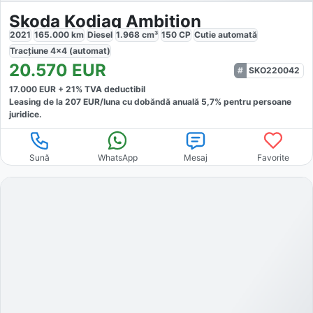
Skoda Kodiaq Ambition
2021
165.000
km
Diesel
1.968
cm³
150
CP
Cutie
automată
Tracțiune
4x4 (automat)
20.570
EUR
SKO220042
17.000
EUR +
21
% TVA deductibil
Leasing de la
207
EUR/luna
cu dobăndă
anuală
5,7
% pentru persoane
juridice.
Sună
WhatsApp
Mesaj
Favorite