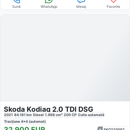
Sună
WhatsApp
Mesaj
Favorite
Skoda Kodiaq 2.0 TDI DSG
2021
84.161
km
Diesel
1.968
cm³
200
CP
Cutie
automată
Tracțiune
4x4 (automat)
32.900
EUR
SKO220057