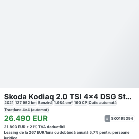
Skoda Kodiaq 2.0 TSI 4x4 DSG Style
2021
127.952
km
Benzină
1.984
cm³
190
CP
Cutie
automată
Tracțiune
4x4 (automat)
26.490
EUR
SKO195394
21.893
EUR +
21
% TVA deductibil
Leasing de la
267
EUR/luna
cu dobăndă
anuală
5,7
% pentru persoane
juridice.