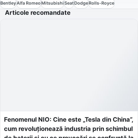
Bentley
Alfa Romeo
Mitsubishi
Seat
Dodge
Rolls-Royce
Articole recomandate
Fenomenul NIO: Cine este „Tesla din China”,
cum revoluționează industria prin schimbul
de baterii și cu ce provocări se confruntă la