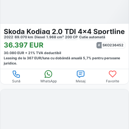
Skoda Kodiaq 2.0 TDI 4x4 Sportline
2022
69.070
km
Diesel
1.968
cm³
200
CP
Cutie
automată
36.397
EUR
SKO236452
30.080
EUR +
21
% TVA deductibil
Leasing de la
367
EUR/luna
cu dobăndă
anuală
5,7
% pentru persoane
juridice.
Sună
WhatsApp
Mesaj
Favorite