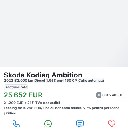
Skoda Kodiaq Ambition
2022
82.000
km
Diesel
1.968
cm³
150
CP
Cutie
automată
Tracțiune
față
25.652
EUR
SKO240581
21.200
EUR +
21
% TVA deductibil
Leasing de la
258
EUR/luna
cu dobăndă
anuală
5,7
% pentru persoane
juridice.