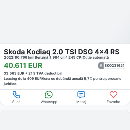
Skoda Kodiaq 2.0 TSI DSG 4x4 RS
2022
80.766
km
Benzină
1.984
cm³
245
CP
Cutie
automată
40.611
EUR
SKO231621
33.563
EUR +
21
% TVA deductibil
Leasing de la
409
EUR/luna
cu dobăndă
anuală
5,7
% pentru persoane
juridice.
Sună
WhatsApp
Mesaj
Favorite