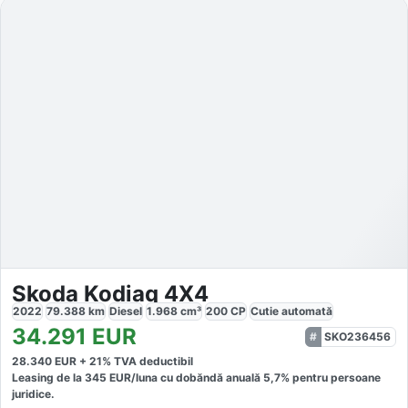
Skoda Kodiaq 4X4
2022
79.388
km
Diesel
1.968
cm³
200
CP
Cutie
automată
34.291
EUR
SKO236456
28.340
EUR +
21
% TVA deductibil
Leasing de la
345
EUR/luna
cu dobăndă
anuală
5,7
% pentru persoane
juridice.