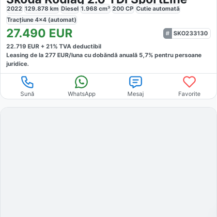
2022
129.878
km
Diesel
1.968
cm³
200
CP
Cutie
automată
Tracțiune
4x4 (automat)
27.490
EUR
SKO233130
22.719
EUR +
21
% TVA deductibil
Leasing de la
277
EUR/luna
cu dobăndă
anuală
5,7
% pentru persoane
juridice.
Sună
WhatsApp
Mesaj
Favorite