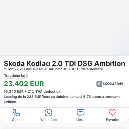
Skoda Kodiaq 2.0 TDI DSG Ambition
2022
77.211
km
Diesel
1.968
cm³
150
CP
Cutie
automată
Tracțiune
față
23.402
EUR
SKO238945
19.340
EUR +
21
% TVA deductibil
Leasing de la
236
EUR/luna
cu dobăndă
anuală
5,7
% pentru persoane
juridice.
Sună
WhatsApp
Mesaj
Favorite