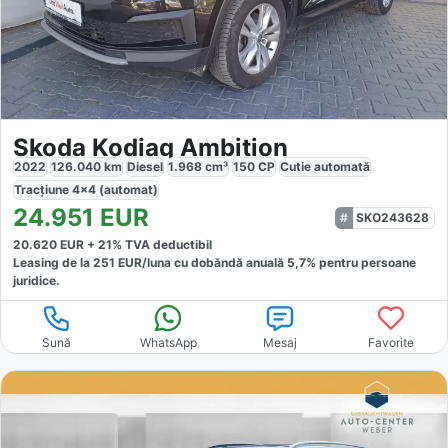
Skoda Kodiaq Ambition
2022
126.040
km
Diesel
1.968
cm³
150
CP
Cutie
automată
Tracțiune
4x4 (automat)
24.951
EUR
SKO243628
20.620
EUR +
21
% TVA deductibil
Leasing de la
251
EUR/luna
cu dobăndă
anuală
5,7
% pentru persoane
juridice.
Sună
WhatsApp
Mesaj
Favorite