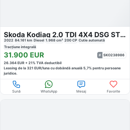
Skoda Kodiaq 2.0 TDI 4X4 DSG STYLE
2022
84.161
km
Diesel
1.968
cm³
200
CP
Cutie
automată
Tracțiune
integrală
31.900
EUR
SKO238986
26.364
EUR +
21
% TVA deductibil
Leasing de la
321
EUR/luna
cu dobăndă
anuală
5,7
% pentru persoane
juridice.
Sună
WhatsApp
Mesaj
Favorite