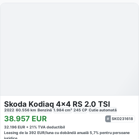
Skoda Kodiaq 4x4 RS 2.0 TSI
2022
60.556
km
Benzină
1.984
cm³
245
CP
Cutie
automată
38.957
EUR
SKO231618
32.196
EUR +
21
% TVA deductibil
Leasing de la
392
EUR/luna
cu dobăndă
anuală
5,7
% pentru persoane
juridice.