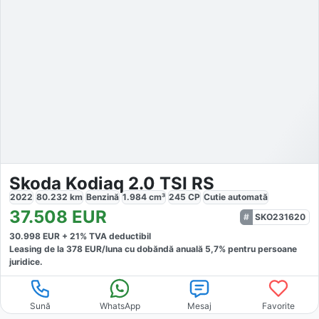
Skoda Kodiaq 2.0 TSI RS
2022
80.232
km
Benzină
1.984
cm³
245
CP
Cutie
automată
37.508
EUR
SKO231620
30.998
EUR +
21
% TVA deductibil
Leasing de la
378
EUR/luna
cu dobăndă
anuală
5,7
% pentru persoane
juridice.
Sună
WhatsApp
Mesaj
Favorite