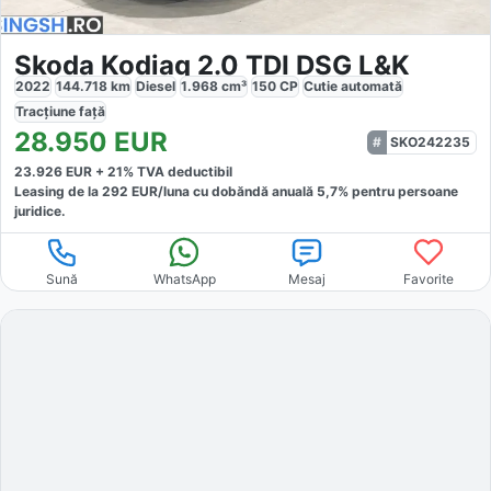
Skoda Kodiaq 2.0 TDI DSG L&K
2022
144.718
km
Diesel
1.968
cm³
150
CP
Cutie
automată
Tracțiune
față
28.950
EUR
SKO242235
23.926
EUR +
21
% TVA deductibil
Leasing de la
292
EUR/luna
cu dobăndă
anuală
5,7
% pentru persoane
juridice.
Sună
WhatsApp
Mesaj
Favorite