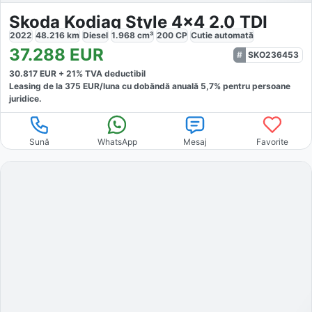
Skoda Kodiaq Style 4x4 2.0 TDI
2022
48.216
km
Diesel
1.968
cm³
200
CP
Cutie
automată
37.288
EUR
SKO236453
30.817
EUR +
21
% TVA deductibil
Leasing de la
375
EUR/luna
cu dobăndă
anuală
5,7
% pentru persoane
juridice.
Sună
WhatsApp
Mesaj
Favorite