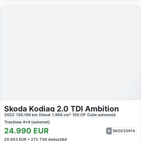
Skoda Kodiaq 2.0 TDI Ambition
2022
130.198
km
Diesel
1.968
cm³
150
CP
Cutie
automată
Tracțiune
4x4 (automat)
24.990
EUR
SKO233914
20.653
EUR +
21
% TVA deductibil