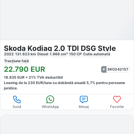
Skoda Kodiaq 2.0 TDI DSG Style
2022
131.623
km
Diesel
1.968
cm³
150
CP
Cutie
automată
Tracțiune
față
22.790
EUR
SKO242157
18.835
EUR +
21
% TVA deductibil
Leasing de la
230
EUR/luna
cu dobăndă
anuală
5,7
% pentru persoane
juridice.
Sună
WhatsApp
Mesaj
Favorite