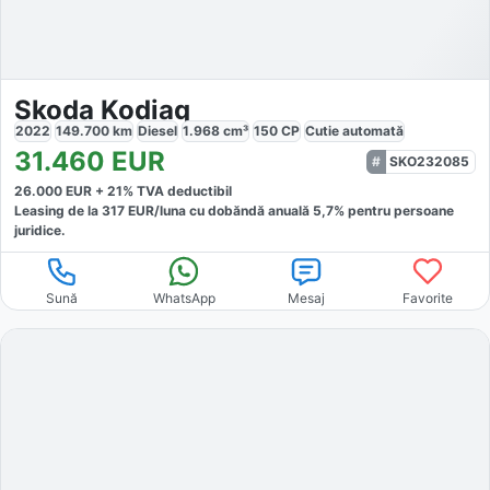
Skoda Kodiaq
2022
149.700
km
Diesel
1.968
cm³
150
CP
Cutie
automată
31.460
EUR
SKO232085
26.000
EUR +
21
% TVA deductibil
Leasing de la
317
EUR/luna
cu dobăndă
anuală
5,7
% pentru persoane
juridice.
Sună
WhatsApp
Mesaj
Favorite