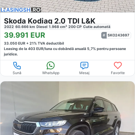
Skoda Kodiaq 2.0 TDI L&K
2022
60.666
km
Diesel
1.968
cm³
200
CP
Cutie
automată
39.991
EUR
SKO243697
33.050
EUR +
21
% TVA deductibil
Leasing de la
403
EUR/luna
cu dobăndă
anuală
5,7
% pentru persoane
juridice.
Sună
WhatsApp
Mesaj
Favorite