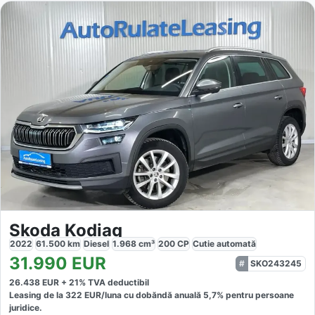
Skoda Kodiaq
2022
61.500
km
Diesel
1.968
cm³
200
CP
Cutie
automată
31.990
EUR
SKO243245
26.438
EUR +
21
% TVA deductibil
Leasing de la
322
EUR/luna
cu dobăndă
anuală
5,7
% pentru persoane
juridice.