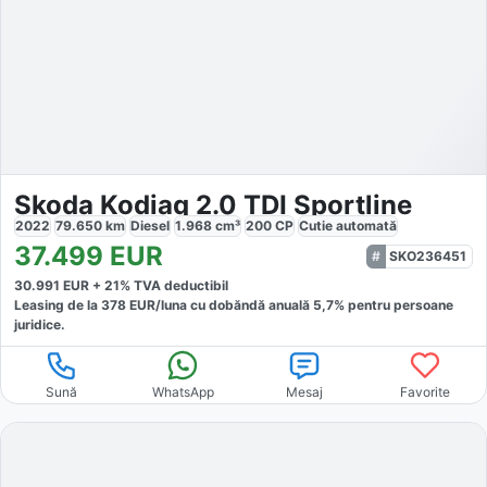
Skoda Kodiaq 2.0 TDI Sportline
2022
79.650
km
Diesel
1.968
cm³
200
CP
Cutie
automată
37.499
EUR
SKO236451
30.991
EUR +
21
% TVA deductibil
Leasing de la
378
EUR/luna
cu dobăndă
anuală
5,7
% pentru persoane
juridice.
Sună
WhatsApp
Mesaj
Favorite