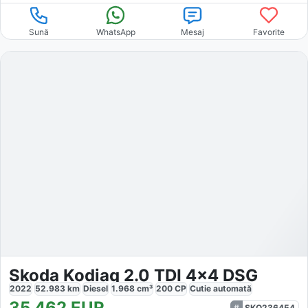
Sună
WhatsApp
Mesaj
Favorite
Skoda Kodiaq 2.0 TDI 4x4 DSG
2022
52.983
km
Diesel
1.968
cm³
200
CP
Cutie
automată
35.462
EUR
SKO236454