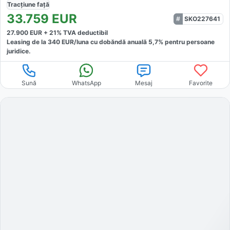
Tracțiune
față
33.759
EUR
SKO227641
27.900
EUR +
21
% TVA deductibil
Leasing de la
340
EUR/luna
cu dobăndă
anuală
5,7
% pentru persoane
juridice.
Sună
WhatsApp
Mesaj
Favorite