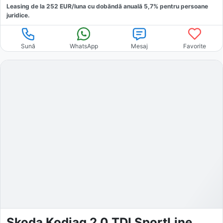
Leasing de la
252
EUR/luna
cu dobăndă
anuală
5,7
% pentru persoane
juridice.
Sună
WhatsApp
Mesaj
Favorite
Skoda Kodiaq 2.0 TDI SportLine