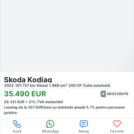
Skoda Kodiaq
2022
107.737
km
Diesel
1.968
cm³
200
CP
Cutie
automată
35.490
EUR
SKO236079
29.331
EUR +
21
% TVA deductibil
Leasing de la
357
EUR/luna
cu dobăndă
anuală
5,7
% pentru persoane
juridice.
Sună
WhatsApp
Mesaj
Favorite