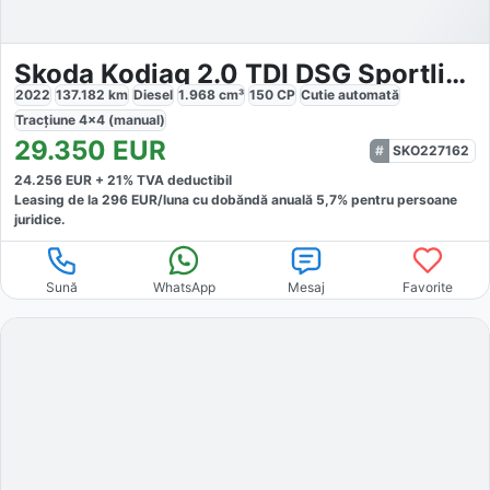
Skoda Kodiaq 2.0 TDI DSG Sportline
2022
137.182
km
Diesel
1.968
cm³
150
CP
Cutie
automată
Tracțiune
4x4 (manual)
29.350
EUR
SKO227162
24.256
EUR +
21
% TVA deductibil
Leasing de la
296
EUR/luna
cu dobăndă
anuală
5,7
% pentru persoane
juridice.
Sună
WhatsApp
Mesaj
Favorite