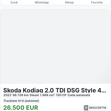
Sună
WhatsApp
Mesaj
Favorite
Skoda Kodiaq 2.0 TDI DSG Style 4x4
2022
96.726
km
Diesel
1.968
cm³
150
CP
Cutie
automată
Tracțiune
4x4 (automat)
26.500
EUR
SKO239716