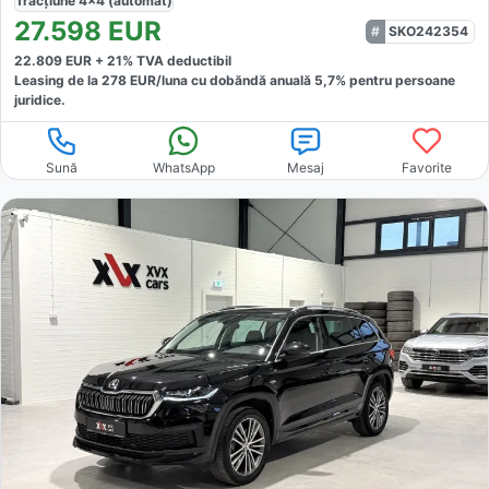
Tracțiune
4x4 (automat)
27.598
EUR
SKO242354
22.809
EUR +
21
% TVA deductibil
Leasing de la
278
EUR/luna
cu dobăndă
anuală
5,7
% pentru persoane
juridice.
Sună
WhatsApp
Mesaj
Favorite