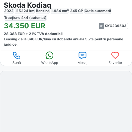
Skoda Kodiaq
2022
115.124
km
Benzină
1.984
cm³
245
CP
Cutie
automată
Tracțiune
4x4 (automat)
34.350
EUR
SKO239503
28.388
EUR +
21
% TVA deductibil
Leasing de la
346
EUR/luna
cu dobăndă
anuală
5,7
% pentru persoane
juridice.
Sună
WhatsApp
Mesaj
Favorite