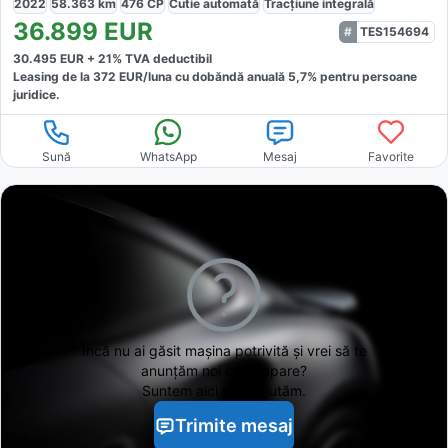
2022
58.363
km
476
CP
Cutie
automată
Tracțiune
integrală
36.899
EUR
TES154694
30.495
EUR +
21
% TVA deductibil
Leasing de la
372
EUR/luna
cu dobăndă
anuală
5,7
% pentru persoane
juridice.
Sună
WhatsApp
Mesaj
Favorite
Încă nu ai găsit
mașina potrivită și vrei să te
anunțăm noi când apare?
Suntem aici să te ajutăm.
Trimite mesaj