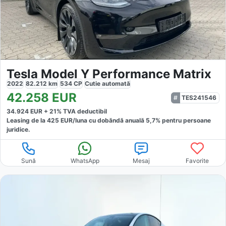
Tesla Model Y Performance Matrix
2022
82.212
km
534
CP
Cutie
automată
42.258
EUR
TES241546
34.924
EUR +
21
% TVA deductibil
Leasing de la
425
EUR/luna
cu dobăndă
anuală
5,7
% pentru persoane
juridice.
Sună
WhatsApp
Mesaj
Favorite