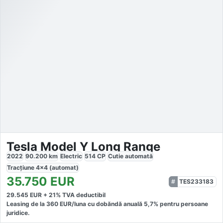
Tesla Model Y Long Range
2022
90.200
km
Electric
514
CP
Cutie
automată
Tracțiune
4x4 (automat)
35.750
EUR
TES233183
29.545
EUR +
21
% TVA deductibil
Leasing de la
360
EUR/luna
cu dobăndă
anuală
5,7
% pentru persoane
juridice.