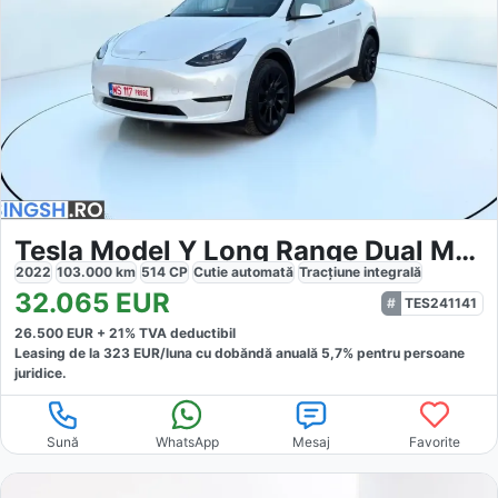
Tesla Model Y Long Range Dual Motor AWD
2022
103.000
km
514
CP
Cutie
automată
Tracțiune
integrală
32.065
EUR
TES241141
26.500
EUR +
21
% TVA deductibil
Leasing de la
323
EUR/luna
cu dobăndă
anuală
5,7
% pentru persoane
juridice.
Sună
WhatsApp
Mesaj
Favorite