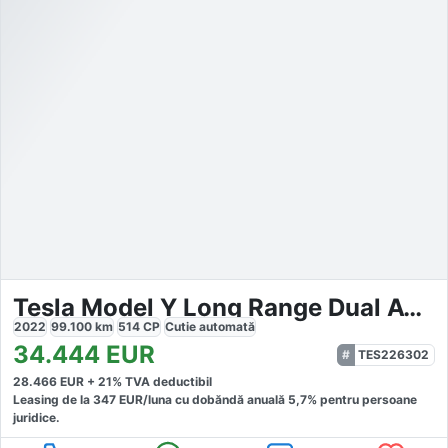
Tesla Model Y Long Range Dual AWD
2022
99.100
km
514
CP
Cutie
automată
34.444
EUR
TES226302
28.466
EUR +
21
% TVA deductibil
Leasing de la
347
EUR/luna
cu dobăndă
anuală
5,7
% pentru persoane
juridice.