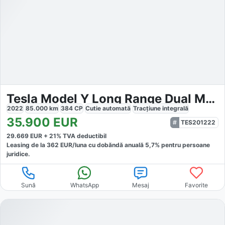
Tesla Model Y Long Range Dual Motor
2022
85.000
km
384
CP
Cutie
automată
Tracțiune
integrală
35.900
EUR
TES201222
29.669
EUR +
21
% TVA deductibil
Leasing de la
362
EUR/luna
cu dobăndă
anuală
5,7
% pentru persoane
juridice.
Sună
WhatsApp
Mesaj
Favorite