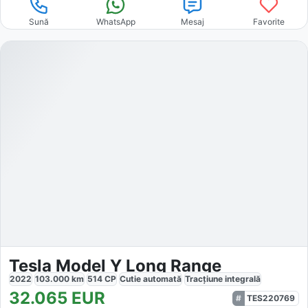
Sună
WhatsApp
Mesaj
Favorite
Tesla Model Y Long Range
2022
103.000
km
514
CP
Cutie
automată
Tracțiune
integrală
32.065
EUR
TES220769