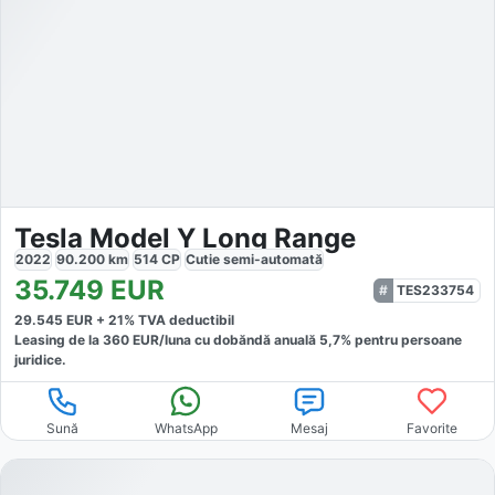
Tesla Model Y Long Range
2022
90.200
km
514
CP
Cutie
semi-automată
35.749
EUR
TES233754
29.545
EUR +
21
% TVA deductibil
Leasing de la
360
EUR/luna
cu dobăndă
anuală
5,7
% pentru persoane
juridice.
Sună
WhatsApp
Mesaj
Favorite