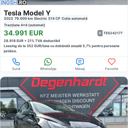
Tesla Model Y
2022
79.000
km
Electric
514
CP
Cutie
automată
Tracțiune
4x4 (automat)
34.991
EUR
TES242177
28.918
EUR +
21
% TVA deductibil
Leasing de la
352
EUR/luna
cu dobăndă
anuală
5,7
% pentru persoane
juridice.
Sună
WhatsApp
Mesaj
Favorite