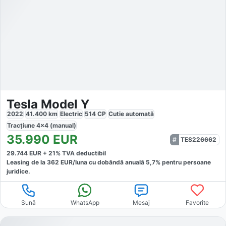
Tesla Model Y
2022
41.400
km
Electric
514
CP
Cutie
automată
Tracțiune
4x4 (manual)
35.990
EUR
TES226662
29.744
EUR +
21
% TVA deductibil
Leasing de la
362
EUR/luna
cu dobăndă
anuală
5,7
% pentru persoane
juridice.
Sună
WhatsApp
Mesaj
Favorite