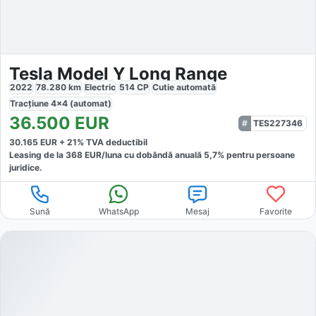
Tesla Model Y Long Range
2022
78.280
km
Electric
514
CP
Cutie
automată
Tracțiune
4x4 (automat)
36.500
EUR
TES227346
30.165
EUR +
21
% TVA deductibil
Leasing de la
368
EUR/luna
cu dobăndă
anuală
5,7
% pentru persoane
juridice.
Sună
WhatsApp
Mesaj
Favorite