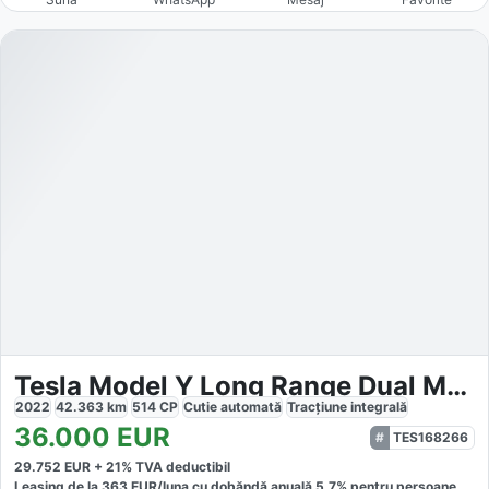
Tesla Model Y Long Range Dual Motor AWD
2022
42.363
km
514
CP
Cutie
automată
Tracțiune
integrală
36.000
EUR
TES168266
29.752
EUR +
21
% TVA deductibil
Leasing de la
363
EUR/luna
cu dobăndă
anuală
5,7
% pentru persoane