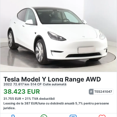
Tesla Model Y Long Range AWD
2022
72.617
km
514
CP
Cutie
automată
38.423
EUR
TES241047
31.755
EUR +
21
% TVA deductibil
Leasing de la
387
EUR/luna
cu dobăndă
anuală
5,7
% pentru persoane
juridice.