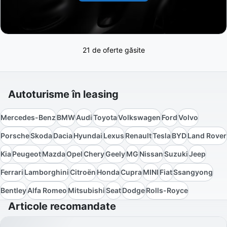
21 de oferte găsite
Autoturisme în leasing
Mercedes-Benz
BMW
Audi
Toyota
Volkswagen
Ford
Volvo
Porsche
Skoda
Dacia
Hyundai
Lexus
Renault
Tesla
BYD
Land Rover
Kia
Peugeot
Mazda
Opel
Chery
Geely
MG
Nissan
Suzuki
Jeep
Ferrari
Lamborghini
Citroën
Honda
Cupra
MINI
Fiat
Ssangyong
Bentley
Alfa Romeo
Mitsubishi
Seat
Dodge
Rolls-Royce
Articole recomandate