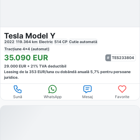
Tesla Model Y
2022
119.364
km
Electric
514
CP
Cutie
automată
Tracțiune
4x4 (automat)
35.090
EUR
TES233804
29.000
EUR +
21
% TVA deductibil
Leasing de la
353
EUR/luna
cu dobăndă
anuală
5,7
% pentru persoane
juridice.
Sună
WhatsApp
Mesaj
Favorite