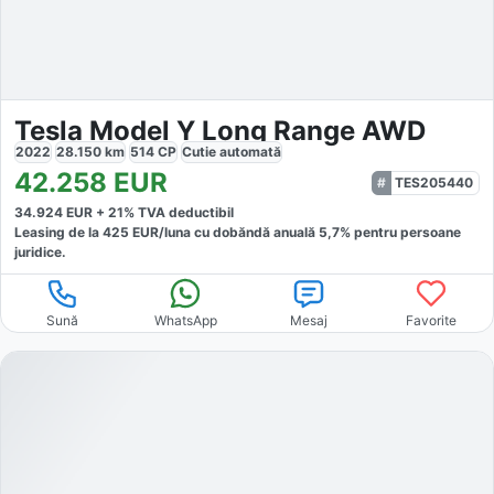
Tesla Model Y Long Range AWD
2022
28.150
km
514
CP
Cutie
automată
42.258
EUR
TES205440
34.924
EUR +
21
% TVA deductibil
Leasing de la
425
EUR/luna
cu dobăndă
anuală
5,7
% pentru persoane
juridice.
Sună
WhatsApp
Mesaj
Favorite