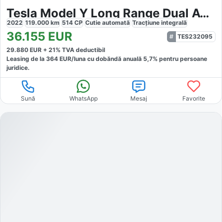
Tesla Model Y Long Range Dual AWD
2022
119.000
km
514
CP
Cutie
automată
Tracțiune
integrală
36.155
EUR
TES232095
29.880
EUR +
21
% TVA deductibil
Leasing de la
364
EUR/luna
cu dobăndă
anuală
5,7
% pentru persoane
juridice.
Sună
WhatsApp
Mesaj
Favorite