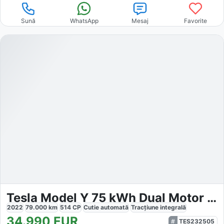
Sună
WhatsApp
Mesaj
Favorite
Tesla Model Y 75 kWh Dual Motor Long Range 4WD
2022
79.000
km
514
CP
Cutie
automată
Tracțiune
integrală
34.990
EUR
TES232505