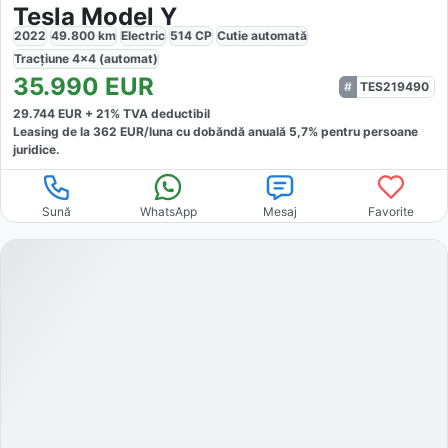
Tesla Model Y
2022
49.800
km
Electric
514
CP
Cutie
automată
Tracțiune
4x4 (automat)
35.990
EUR
TES219490
29.744
EUR +
21
% TVA deductibil
Leasing de la
362
EUR/luna
cu dobăndă
anuală
5,7
% pentru persoane
juridice.
Sună
WhatsApp
Mesaj
Favorite