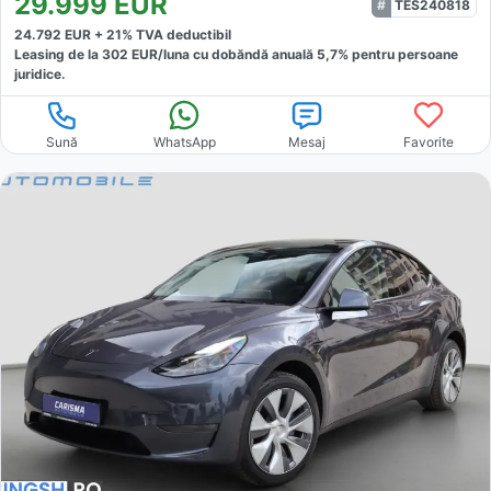
29.999
EUR
TES240818
24.792
EUR +
21
% TVA deductibil
Leasing de la
302
EUR/luna
cu dobăndă
anuală
5,7
% pentru persoane
juridice.
Sună
WhatsApp
Mesaj
Favorite