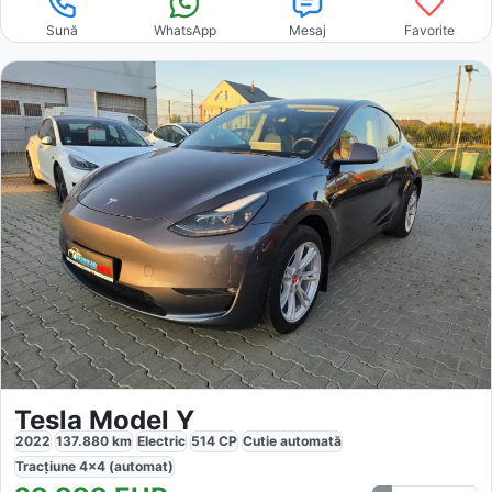
Sună
WhatsApp
Mesaj
Favorite
Tesla Model Y
2022
137.880
km
Electric
514
CP
Cutie
automată
Tracțiune
4x4 (automat)