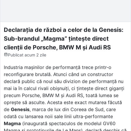
Declarația de război a celor de la Genesis:
Sub-brandul „Magma” țintește direct
clienții de Porsche, BMW M și Audi RS
Publicat
acum 2 zile
Industria mașinilor de performanță trece printr-o
reconfigurare brutală. Atunci când un constructor
declară public că noul său divizion de performanță nu
mai ia în calcul rivali obișnuiți, ci țintește direct giganți
precum Porsche, BMW M și Audi RS, toată lumea se
oprește să asculte. Acesta este exact mutarea făcută
de
Genesis
, marca de lux din Coreea de Sud, care
odată cu lansarea noii sale linii ultra-performante
Magma
(inaugurată spectaculos de modelul GV60
Magma și prototipurile de Le Mans), declară deschis că