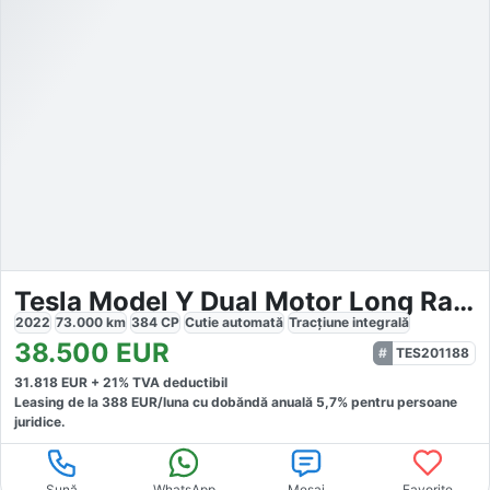
Tesla Model Y Dual Motor Long Range
2022
73.000
km
384
CP
Cutie
automată
Tracțiune
integrală
38.500
EUR
TES201188
31.818
EUR +
21
% TVA deductibil
Leasing de la
388
EUR/luna
cu dobăndă
anuală
5,7
% pentru persoane
juridice.
Sună
WhatsApp
Mesaj
Favorite