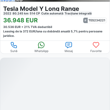
Tesla Model Y Long Range
2022
80.245
km
514
CP
Cutie
automată
Tracțiune
integrală
36.948
EUR
TES234221
30.536
EUR +
21
% TVA deductibil
Leasing de la
372
EUR/luna
cu dobăndă
anuală
5,7
% pentru persoane
juridice.
Sună
WhatsApp
Mesaj
Favorite