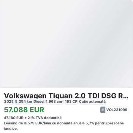
Volkswagen Tiguan 2.0 TDI DSG R-Line 4Mo
2025
5.394
km
Diesel
1.968
cm³
193
CP
Cutie
automată
57.088
EUR
VOL231099
47.180
EUR +
21
% TVA deductibil
Leasing de la
575
EUR/luna
cu dobăndă
anuală
5,7
% pentru persoane
juridice.