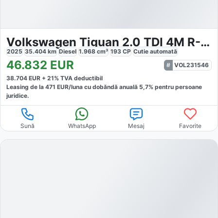
Volkswagen Tiguan 2.0 TDI 4M R-Line
2025
35.404
km
Diesel
1.968
cm³
193
CP
Cutie
automată
46.832
EUR
VOL231546
38.704
EUR +
21
% TVA deductibil
Leasing de la
471
EUR/luna
cu dobăndă
anuală
5,7
% pentru persoane
juridice.
Sună
WhatsApp
Mesaj
Favorite