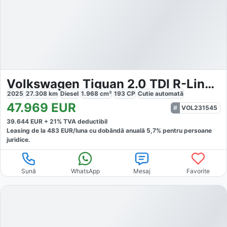
Volkswagen Tiguan 2.0 TDI R-Line 4MOTION
2025
27.308
km
Diesel
1.968
cm³
193
CP
Cutie
automată
47.969
EUR
VOL231545
39.644
EUR +
21
% TVA deductibil
Leasing de la
483
EUR/luna
cu dobăndă
anuală
5,7
% pentru persoane
juridice.
Sună
WhatsApp
Mesaj
Favorite