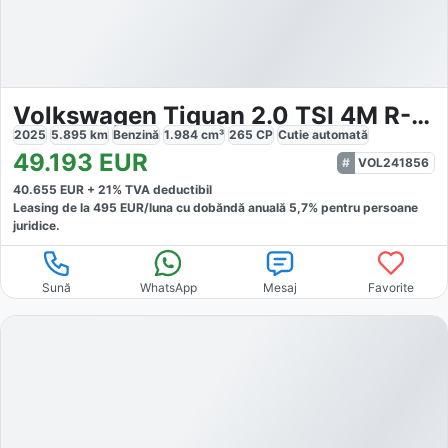
Volkswagen Tiguan 2.0 TSI 4M R-Line
2025
5.895
km
Benzină
1.984
cm³
265
CP
Cutie
automată
49.193
EUR
VOL241856
40.655
EUR +
21
% TVA deductibil
Leasing de la
495
EUR/luna
cu dobăndă
anuală
5,7
% pentru persoane
juridice.
Sună
WhatsApp
Mesaj
Favorite