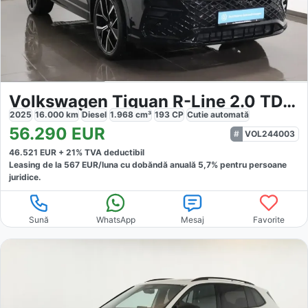
Volkswagen Tiguan R-Line 2.0 TDI 4MOTION
2025
16.000
km
Diesel
1.968
cm³
193
CP
Cutie
automată
56.290
EUR
VOL244003
46.521
EUR +
21
% TVA deductibil
Leasing de la
567
EUR/luna
cu dobăndă
anuală
5,7
% pentru persoane
juridice.
Sună
WhatsApp
Mesaj
Favorite