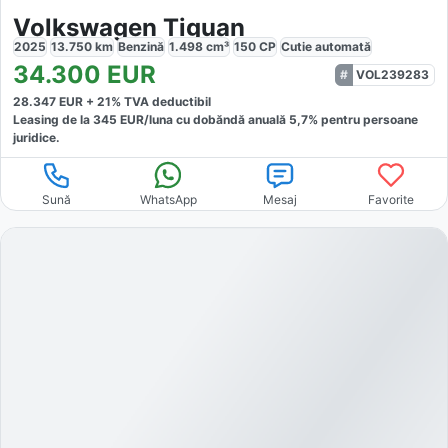
Volkswagen Tiguan
2025
13.750
km
Benzină
1.498
cm³
150
CP
Cutie
automată
34.300
EUR
VOL239283
28.347
EUR +
21
% TVA deductibil
Leasing de la
345
EUR/luna
cu dobăndă
anuală
5,7
% pentru persoane
juridice.
Sună
WhatsApp
Mesaj
Favorite