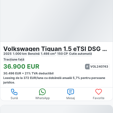
Volkswagen Tiguan 1.5 eTSI DSG MHEV Life
2025
1.000
km
Benzină
1.498
cm³
150
CP
Cutie
automată
Tracțiune
față
36.900
EUR
VOL240743
30.496
EUR +
21
% TVA deductibil
Leasing de la
372
EUR/luna
cu dobăndă
anuală
5,7
% pentru persoane
juridice.
Sună
WhatsApp
Mesaj
Favorite