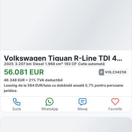
Volkswagen Tiguan R-Line TDI 4MOTION DSG
2025
3.207
km
Diesel
1.968
cm³
193
CP
Cutie
automată
56.081
EUR
VOL234256
46.348
EUR +
21
% TVA deductibil
Leasing de la
564
EUR/luna
cu dobăndă
anuală
5,7
% pentru persoane
juridice.
Sună
WhatsApp
Mesaj
Favorite