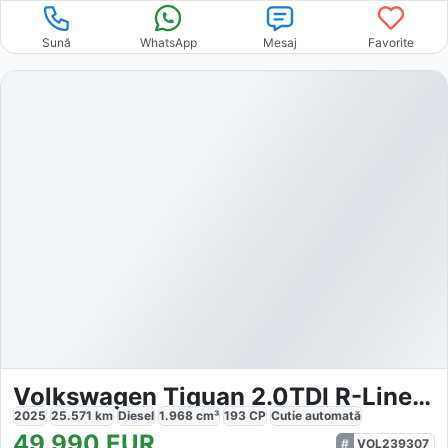
Sună
WhatsApp
Mesaj
Favorite
Volkswagen Tiguan 2.0TDI R-Line 4M
2025
25.571
km
Diesel
1.968
cm³
193
CP
Cutie
automată
49.990
EUR
VOL239307