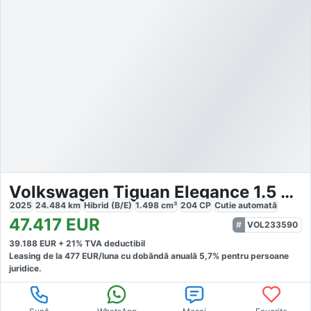
Volkswagen Tiguan Elegance 1.5 TSI eHybrid
2025
24.484
km
Hibrid (B/E)
1.498
cm³
204
CP
Cutie
automată
47.417
EUR
VOL233590
39.188
EUR +
21
% TVA deductibil
Leasing de la
477
EUR/luna
cu dobăndă
anuală
5,7
% pentru persoane
juridice.