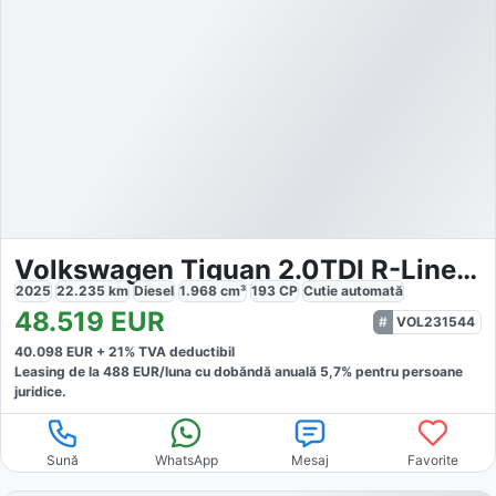
Volkswagen Tiguan 2.0TDI R-Line 4M
2025
22.235
km
Diesel
1.968
cm³
193
CP
Cutie
automată
48.519
EUR
VOL231544
40.098
EUR +
21
% TVA deductibil
Leasing de la
488
EUR/luna
cu dobăndă
anuală
5,7
% pentru persoane
juridice.
Sună
WhatsApp
Mesaj
Favorite