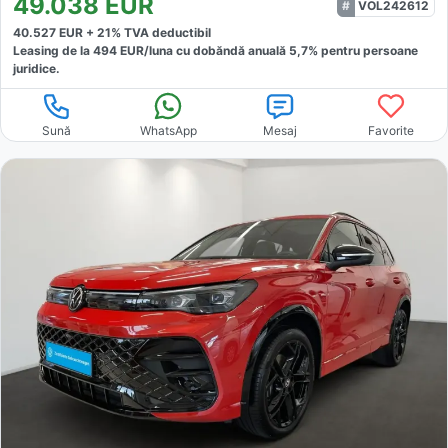
49.038
EUR
VOL242612
40.527
EUR +
21
% TVA deductibil
Leasing de la
494
EUR/luna
cu dobăndă
anuală
5,7
% pentru persoane
juridice.
Sună
WhatsApp
Mesaj
Favorite