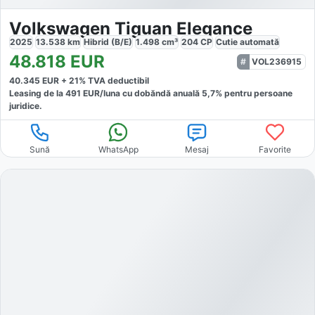
Volkswagen Tiguan Elegance
2025
13.538
km
Hibrid (B/E)
1.498
cm³
204
CP
Cutie
automată
48.818
EUR
VOL236915
40.345
EUR +
21
% TVA deductibil
Leasing de la
491
EUR/luna
cu dobăndă
anuală
5,7
% pentru persoane
juridice.
Sună
WhatsApp
Mesaj
Favorite