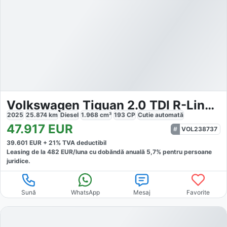
Volkswagen Tiguan 2.0 TDI R-Line DSG 4Motion
2025
25.874
km
Diesel
1.968
cm³
193
CP
Cutie
automată
47.917
EUR
VOL238737
39.601
EUR +
21
% TVA deductibil
Leasing de la
482
EUR/luna
cu dobăndă
anuală
5,7
% pentru persoane
juridice.
Sună
WhatsApp
Mesaj
Favorite