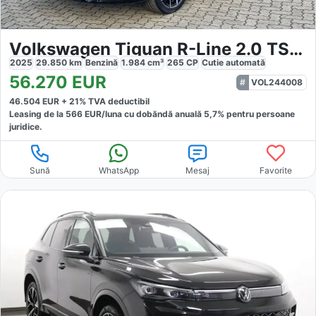
Volkswagen Tiguan R-Line 2.0 TSI 4Motion
2025
29.850
km
Benzină
1.984
cm³
265
CP
Cutie
automată
56.270
EUR
VOL244008
46.504
EUR +
21
% TVA deductibil
Leasing de la
566
EUR/luna
cu dobăndă
anuală
5,7
% pentru persoane
juridice.
Sună
WhatsApp
Mesaj
Favorite