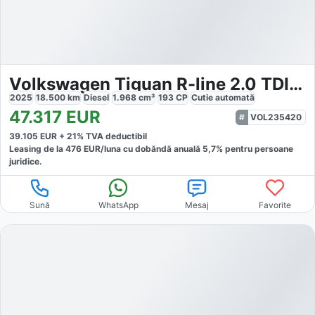
Volkswagen Tiguan R-line 2.0 TDI DSG 4Motion
2025
18.500
km
Diesel
1.968
cm³
193
CP
Cutie
automată
47.317
EUR
VOL235420
39.105
EUR +
21
% TVA deductibil
Leasing de la
476
EUR/luna
cu dobăndă
anuală
5,7
% pentru persoane
juridice.
Sună
WhatsApp
Mesaj
Favorite