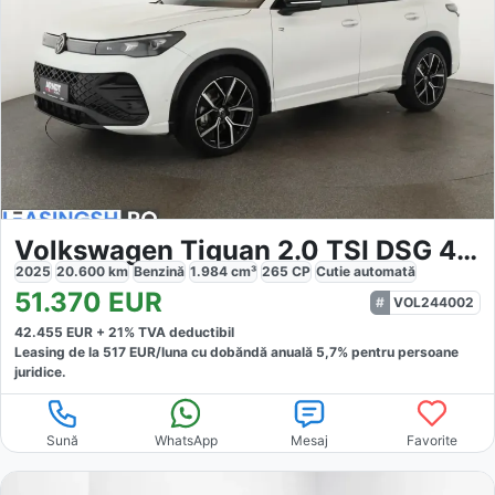
Volkswagen Tiguan 2.0 TSI DSG 4M R-Line
2025
20.600
km
Benzină
1.984
cm³
265
CP
Cutie
automată
51.370
EUR
VOL244002
42.455
EUR +
21
% TVA deductibil
Leasing de la
517
EUR/luna
cu dobăndă
anuală
5,7
% pentru persoane
juridice.
Sună
WhatsApp
Mesaj
Favorite