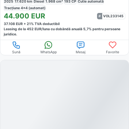
2025
17.620
km
Diesel
1.968
cm³
193
CP
Cutie
automată
Tracțiune
4x4 (automat)
44.900
EUR
VOL233145
37.108
EUR +
21
% TVA deductibil
Leasing de la
452
EUR/luna
cu dobăndă
anuală
5,7
% pentru persoane
juridice.
Sună
WhatsApp
Mesaj
Favorite