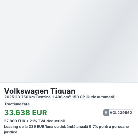
Volkswagen Tiguan
2025
13.750
km
Benzină
1.498
cm³
150
CP
Cutie
automată
Tracțiune
față
33.638
EUR
VOL239562
27.800
EUR +
21
% TVA deductibil
Leasing de la
339
EUR/luna
cu dobăndă
anuală
5,7
% pentru persoane
juridice.