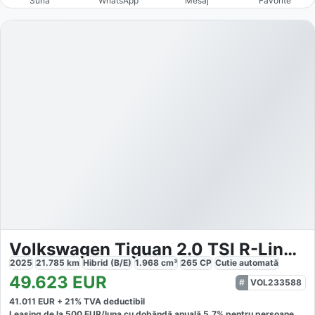
Sună
WhatsApp
Mesaj
Favorite
Volkswagen Tiguan 2.0 TSI R-Line IQ Drive 4M
2025
21.785
km
Hibrid (B/E)
1.968
cm³
265
CP
Cutie
automată
49.623
EUR
VOL233588
41.011
EUR +
21
% TVA deductibil
Leasing de la
500
EUR/luna
cu dobăndă
anuală
5,7
% pentru persoane