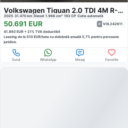
Volkswagen Tiguan 2.0 TDI 4M R-Line
2025
31.470
km
Diesel
1.968
cm³
193
CP
Cutie
automată
50.691
EUR
VOL242611
41.893
EUR +
21
% TVA deductibil
Leasing de la
510
EUR/luna
cu dobăndă
anuală
5,7
% pentru persoane
juridice.
Sună
WhatsApp
Mesaj
Favorite