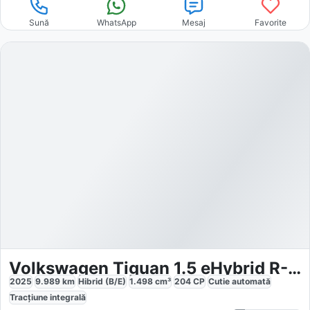
Sună
WhatsApp
Mesaj
Favorite
Volkswagen Tiguan 1.5 eHybrid R-Line
2025
9.989
km
Hibrid (B/E)
1.498
cm³
204
CP
Cutie
automată
Tracțiune
integrală