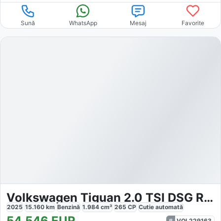
Sună
WhatsApp
Mesaj
Favorite
Volkswagen Tiguan 2.0 TSI DSG R-Line
2025
15.160
km
Benzină
1.984
cm³
265
CP
Cutie
automată
54.546
EUR
VOL229163