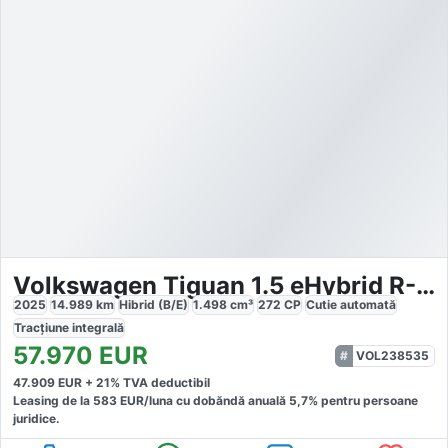
Volkswagen Tiguan 1.5 eHybrid R-Line
2025
14.989
km
Hibrid (B/E)
1.498
cm³
272
CP
Cutie
automată
Tracțiune
integrală
57.970
EUR
VOL238535
47.909
EUR +
21
% TVA deductibil
Leasing de la
583
EUR/luna
cu dobăndă
anuală
5,7
% pentru persoane
juridice.