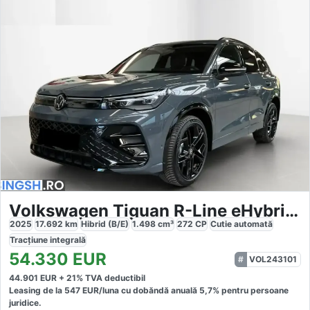
Volkswagen Tiguan R-Line eHybrid DSG
2025
17.692
km
Hibrid (B/E)
1.498
cm³
272
CP
Cutie
automată
Tracțiune
integrală
54.330
EUR
VOL243101
44.901
EUR +
21
% TVA deductibil
Leasing de la
547
EUR/luna
cu dobăndă
anuală
5,7
% pentru persoane
juridice.