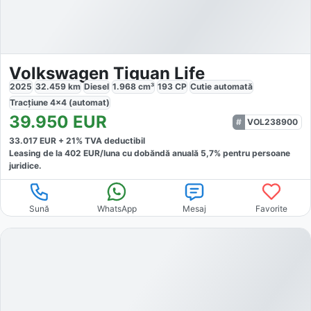
Volkswagen Tiguan Life
2025
32.459
km
Diesel
1.968
cm³
193
CP
Cutie
automată
Tracțiune
4x4 (automat)
39.950
EUR
VOL238900
33.017
EUR +
21
% TVA deductibil
Leasing de la
402
EUR/luna
cu dobăndă
anuală
5,7
% pentru persoane
juridice.
Sună
WhatsApp
Mesaj
Favorite