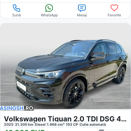
Sună
WhatsApp
Mesaj
Favorite
Volkswagen Tiguan 2.0 TDI DSG 4M R-Line
2025
31.300
km
Diesel
1.968
cm³
193
CP
Cutie
automată