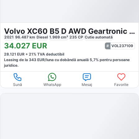
Volvo XC60 B5 D AWD Geartronic Inscription
2021
96.487
km
Diesel
1.969
cm³
235
CP
Cutie
automată
34.027
EUR
VOL237109
28.121
EUR +
21
% TVA deductibil
Leasing de la
343
EUR/luna
cu dobăndă
anuală
5,7
% pentru persoane
juridice.
Sună
WhatsApp
Mesaj
Favorite