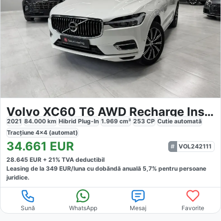
Volvo XC60 T6 AWD Recharge Inscription
2021
84.000
km
Hibrid Plug-In
1.969
cm³
253
CP
Cutie
automată
Tracțiune
4x4 (automat)
34.661
EUR
VOL242111
28.645
EUR +
21
% TVA deductibil
Leasing de la
349
EUR/luna
cu dobăndă
anuală
5,7
% pentru persoane
juridice.
Sună
WhatsApp
Mesaj
Favorite