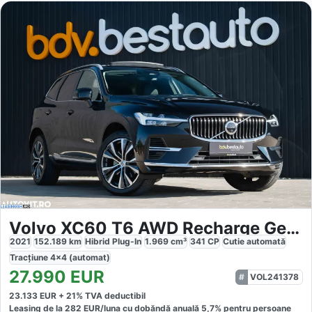
Volvo XC60 T6 AWD Recharge Geartronic Inscription
2021
152.189
km
Hibrid Plug-In
1.969
cm³
341
CP
Cutie
automată
Tracțiune
4x4 (automat)
27.990
EUR
VOL241378
23.133
EUR +
21
% TVA deductibil
Leasing de la
282
EUR/luna
cu dobăndă
anuală
5,7
% pentru persoane