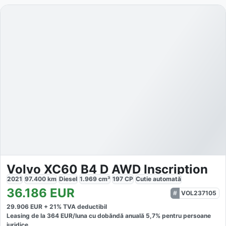
Volvo XC60 B4 D AWD Inscription
2021
97.400
km
Diesel
1.969
cm³
197
CP
Cutie
automată
36.186
EUR
VOL237105
29.906
EUR +
21
% TVA deductibil
Leasing de la
364
EUR/luna
cu dobăndă
anuală
5,7
% pentru persoane
juridice.