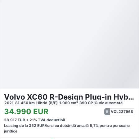
Volvo XC60 R-Design Plug-in Hybrid
2021
81.450
km
Hibrid (B/E)
1.969
cm³
390
CP
Cutie
automată
34.990
EUR
VOL237968
28.917
EUR +
21
% TVA deductibil
Leasing de la
352
EUR/luna
cu dobăndă
anuală
5,7
% pentru persoane
juridice.