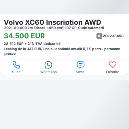
Volvo XC60 Inscription AWD
2021
80.000
km
Diesel
1.969
cm³
197
CP
Cutie
automată
34.500
EUR
VOL238450
28.512
EUR +
21
% TVA deductibil
Leasing de la
347
EUR/luna
cu dobăndă
anuală
5,7
% pentru persoane
juridice.
Sună
WhatsApp
Mesaj
Favorite