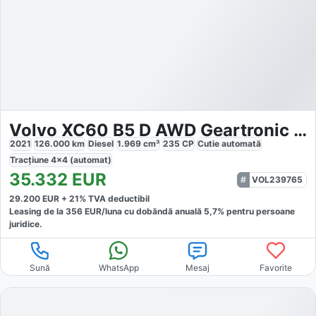
Volvo XC60 B5 D AWD Geartronic Inscription
2021
126.000
km
Diesel
1.969
cm³
235
CP
Cutie
automată
Tracțiune
4x4 (automat)
35.332
EUR
VOL239765
29.200
EUR +
21
% TVA deductibil
Leasing de la
356
EUR/luna
cu dobăndă
anuală
5,7
% pentru persoane
juridice.
Sună
WhatsApp
Mesaj
Favorite