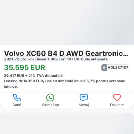
Volvo XC60 B4 D AWD Geartronic Inscription
2021
72.855
km
Diesel
1.969
cm³
197
CP
Cutie
automată
35.595
EUR
VOL237107
29.417
EUR +
21
% TVA deductibil
Leasing de la
358
EUR/luna
cu dobăndă
anuală
5,7
% pentru persoane
juridice.
Sună
WhatsApp
Mesaj
Favorite