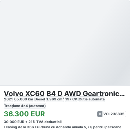
Volvo XC60 B4 D AWD Geartronic RDesign
2021
65.000
km
Diesel
1.969
cm³
197
CP
Cutie
automată
Tracțiune
4x4 (automat)
36.300
EUR
VOL238835
30.000
EUR +
21
% TVA deductibil
Leasing de la
366
EUR/luna
cu dobăndă
anuală
5,7
% pentru persoane