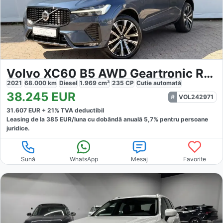
Volvo XC60 B5 AWD Geartronic R-Design
2021
68.000
km
Diesel
1.969
cm³
235
CP
Cutie
automată
38.245
EUR
VOL242971
31.607
EUR +
21
% TVA deductibil
Leasing de la
385
EUR/luna
cu dobăndă
anuală
5,7
% pentru persoane
juridice.
Sună
WhatsApp
Mesaj
Favorite