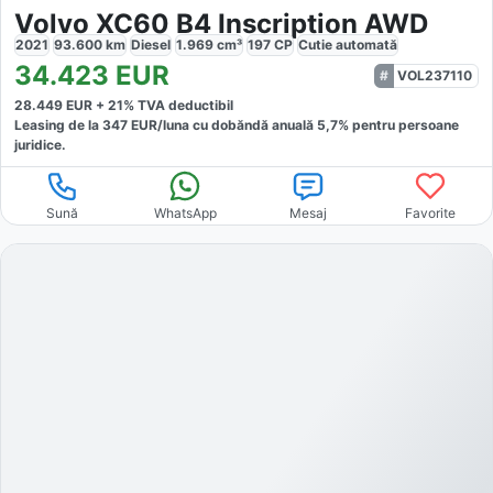
Volvo XC60 B4 Inscription AWD
2021
93.600
km
Diesel
1.969
cm³
197
CP
Cutie
automată
34.423
EUR
VOL237110
28.449
EUR +
21
% TVA deductibil
Leasing de la
347
EUR/luna
cu dobăndă
anuală
5,7
% pentru persoane
juridice.
Sună
WhatsApp
Mesaj
Favorite