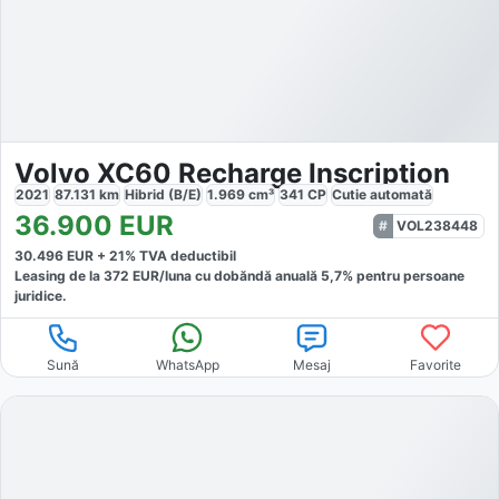
Volvo XC60 Recharge Inscription
2021
87.131
km
Hibrid (B/E)
1.969
cm³
341
CP
Cutie
automată
36.900
EUR
VOL238448
30.496
EUR +
21
% TVA deductibil
Leasing de la
372
EUR/luna
cu dobăndă
anuală
5,7
% pentru persoane
juridice.
Sună
WhatsApp
Mesaj
Favorite