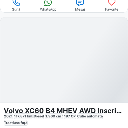
Sună
WhatsApp
Mesaj
Favorite
Volvo XC60 B4 MHEV AWD Inscription
2021
117.871
km
Diesel
1.969
cm³
197
CP
Cutie
automată
Tracțiune
față