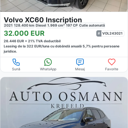
Volvo XC60 Inscription
2021
128.400
km
Diesel
1.969
cm³
197
CP
Cutie
automată
32.000
EUR
VOL243021
26.446
EUR +
21
% TVA deductibil
Leasing de la
322
EUR/luna
cu dobăndă
anuală
5,7
% pentru persoane
juridice.
Sună
WhatsApp
Mesaj
Favorite