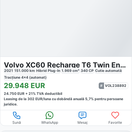
Volvo XC60 Recharge T6 Twin Engine eAWD Inscription Expression
2021
151.000
km
Hibrid Plug-In
1.969
cm³
340
CP
Cutie
automată
Tracțiune
4x4 (automat)
29.948
EUR
VOL238892
24.750
EUR +
21
% TVA deductibil
Leasing de la
302
EUR/luna
cu dobăndă
anuală
5,7
% pentru persoane
juridice.
Sună
WhatsApp
Mesaj
Favorite