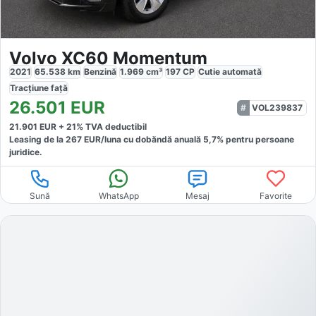
Volvo XC60 Momentum
2021
65.538
km
Benzină
1.969
cm³
197
CP
Cutie
automată
Tracțiune
față
26.501
EUR
VOL239837
21.901
EUR +
21
% TVA deductibil
Leasing de la
267
EUR/luna
cu dobăndă
anuală
5,7
% pentru persoane
juridice.
Sună
WhatsApp
Mesaj
Favorite