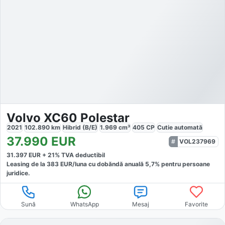
Volvo XC60 Polestar
2021
102.890
km
Hibrid (B/E)
1.969
cm³
405
CP
Cutie
automată
37.990
EUR
VOL237969
31.397
EUR +
21
% TVA deductibil
Leasing de la
383
EUR/luna
cu dobăndă
anuală
5,7
% pentru persoane
juridice.
Sună
WhatsApp
Mesaj
Favorite