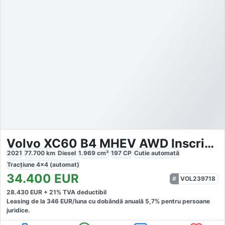
Volvo XC60 B4 MHEV AWD Inscription
2021
77.700
km
Diesel
1.969
cm³
197
CP
Cutie
automată
Tracțiune
4x4 (automat)
34.400
EUR
VOL239718
28.430
EUR +
21
% TVA deductibil
Leasing de la
346
EUR/luna
cu dobăndă
anuală
5,7
% pentru persoane
juridice.