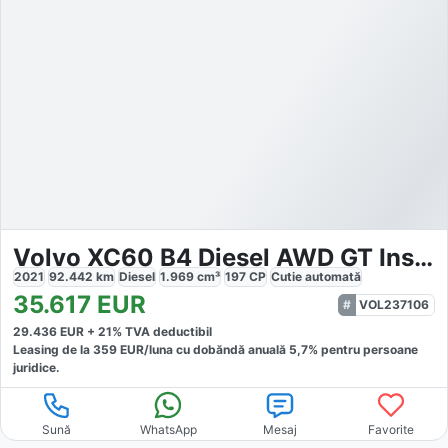
Volvo XC60 B4 Diesel AWD GT Inscription
2021
92.442
km
Diesel
1.969
cm³
197
CP
Cutie
automată
35.617
EUR
VOL237106
29.436
EUR +
21
% TVA deductibil
Leasing de la
359
EUR/luna
cu dobăndă
anuală
5,7
% pentru persoane
juridice.
Sună
WhatsApp
Mesaj
Favorite