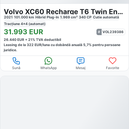
Volvo XC60 Recharge T6 Twin Engine eAWD Inscription Expression
2021
101.000
km
Hibrid Plug-In
1.969
cm³
340
CP
Cutie
automată
Tracțiune
4x4 (automat)
31.993
EUR
VOL239386
26.440
EUR +
21
% TVA deductibil
Leasing de la
322
EUR/luna
cu dobăndă
anuală
5,7
% pentru persoane
juridice.
Sună
WhatsApp
Mesaj
Favorite