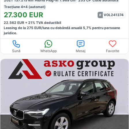
2021
137.215
km
Hibrid Plug-In
1.969
cm³
253
CP
Cutie
automată
Tracțiune
4x4 (automat)
27.300
EUR
VOL241374
22.562
EUR +
21
% TVA deductibil
Leasing de la
275
EUR/luna
cu dobăndă
anuală
5,7
% pentru persoane
juridice.
Sună
WhatsApp
Mesaj
Favorite