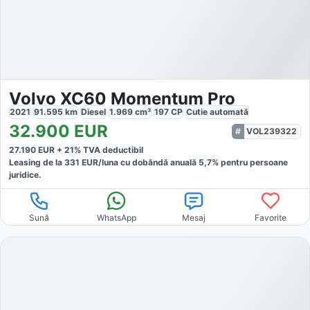
Volvo XC60 Momentum Pro
2021
91.595
km
Diesel
1.969
cm³
197
CP
Cutie
automată
32.900
EUR
VOL239322
27.190
EUR +
21
% TVA deductibil
Leasing de la
331
EUR/luna
cu dobăndă
anuală
5,7
% pentru persoane
juridice.
Sună
WhatsApp
Mesaj
Favorite