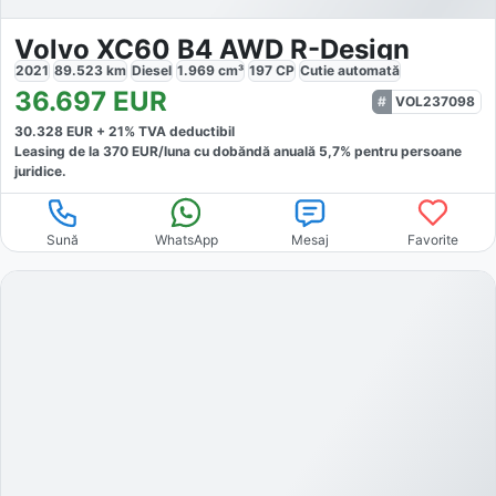
Volvo XC60 B4 AWD R-Design
2021
89.523
km
Diesel
1.969
cm³
197
CP
Cutie
automată
36.697
EUR
VOL237098
30.328
EUR +
21
% TVA deductibil
Leasing de la
370
EUR/luna
cu dobăndă
anuală
5,7
% pentru persoane
juridice.
Sună
WhatsApp
Mesaj
Favorite