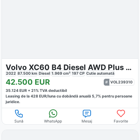
Volvo XC60 B4 Diesel AWD Plus Dark
2022
87.500
km
Diesel
1.969
cm³
197
CP
Cutie
automată
42.500
EUR
VOL239310
35.124
EUR +
21
% TVA deductibil
Leasing de la
428
EUR/luna
cu dobăndă
anuală
5,7
% pentru persoane
juridice.
Sună
WhatsApp
Mesaj
Favorite