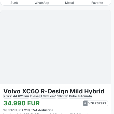
Sună
WhatsApp
Mesaj
Favorite
Volvo XC60 R-Design Mild Hybrid
2022
44.621
km
Diesel
1.969
cm³
197
CP
Cutie
automată
34.990
EUR
VOL237972
28.917
EUR +
21
% TVA deductibil