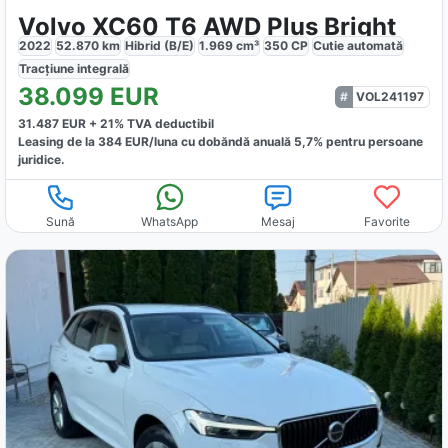
Volvo XC60 T6 AWD Plus Bright
2022
52.870
km
Hibrid (B/E)
1.969
cm³
350
CP
Cutie
automată
Tracțiune
integrală
38.099
EUR
VOL241197
31.487
EUR +
21
% TVA deductibil
Leasing de la
384
EUR/luna
cu dobăndă
anuală
5,7
% pentru persoane
juridice.
Sună
WhatsApp
Mesaj
Favorite