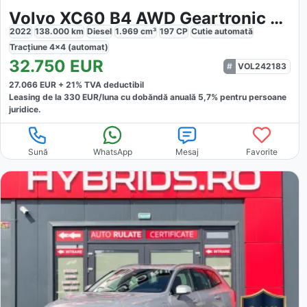
Volvo XC60 B4 AWD Geartronic R-Design
2022
138.000
km
Diesel
1.969
cm³
197
CP
Cutie
automată
Tracțiune
4x4 (automat)
32.750
EUR
VOL242183
27.066
EUR +
21
% TVA deductibil
Leasing de la
330
EUR/luna
cu dobăndă
anuală
5,7
% pentru persoane
juridice.
Sună
WhatsApp
Mesaj
Favorite