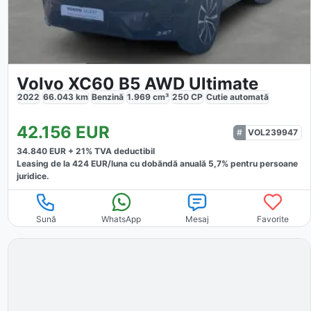
Volvo XC60 B5 AWD Ultimate
2022
66.043
km
Benzină
1.969
cm³
250
CP
Cutie
automată
42.156
EUR
VOL239947
34.840
EUR +
21
% TVA deductibil
Leasing de la
424
EUR/luna
cu dobăndă
anuală
5,7
% pentru persoane
juridice.
Sună
WhatsApp
Mesaj
Favorite