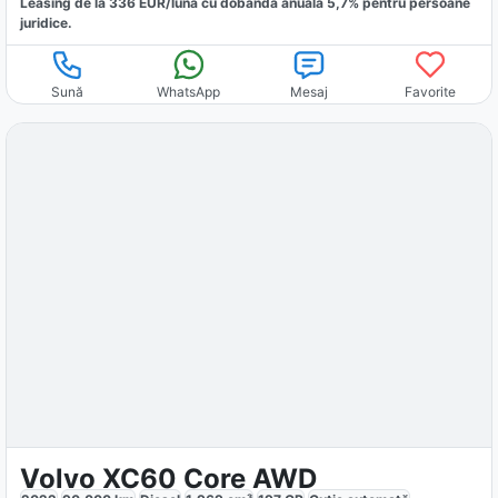
Leasing de la
336
EUR/luna
cu dobăndă
anuală
5,7
% pentru persoane
juridice.
Sună
WhatsApp
Mesaj
Favorite
Volvo XC60 Core AWD