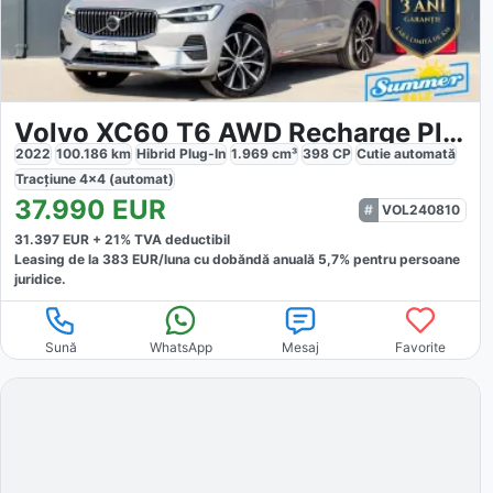
Volvo XC60 T6 AWD Recharge Plus
2022
100.186
km
Hibrid Plug-In
1.969
cm³
398
CP
Cutie
automată
Tracțiune
4x4 (automat)
37.990
EUR
VOL240810
31.397
EUR +
21
% TVA deductibil
Leasing de la
383
EUR/luna
cu dobăndă
anuală
5,7
% pentru persoane
juridice.
Sună
WhatsApp
Mesaj
Favorite