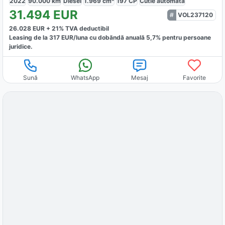
2022
90.000
km
Diesel
1.969
cm³
197
CP
Cutie
automată
31.494
EUR
VOL237120
26.028
EUR +
21
% TVA deductibil
Leasing de la
317
EUR/luna
cu dobăndă
anuală
5,7
% pentru persoane
juridice.
Sună
WhatsApp
Mesaj
Favorite