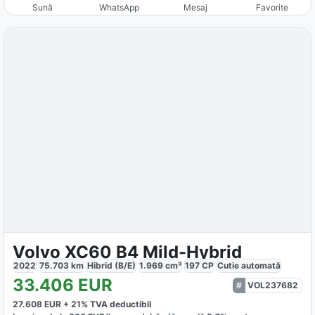
Sună
WhatsApp
Mesaj
Favorite
Volvo XC60 B4 Mild-Hybrid
2022
75.703
km
Hibrid (B/E)
1.969
cm³
197
CP
Cutie
automată
33.406
EUR
VOL237682
27.608
EUR +
21
% TVA deductibil