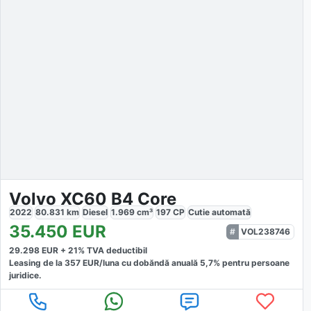
Volvo XC60 B4 Core
2022
80.831
km
Diesel
1.969
cm³
197
CP
Cutie
automată
35.450
EUR
VOL238746
29.298
EUR +
21
% TVA deductibil
Leasing de la
357
EUR/luna
cu dobăndă
anuală
5,7
% pentru persoane
juridice.