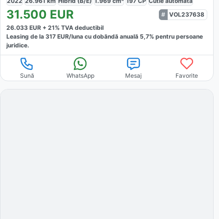
2022
26.961
km
Hibrid (B/E)
1.969
cm³
197
CP
Cutie
automată
31.500
EUR
VOL237638
26.033
EUR +
21
% TVA deductibil
Leasing de la
317
EUR/luna
cu dobăndă
anuală
5,7
% pentru persoane
juridice.
Sună
WhatsApp
Mesaj
Favorite