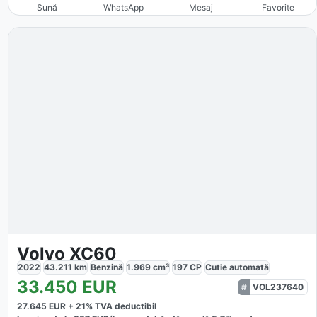
Sună
WhatsApp
Mesaj
Favorite
Volvo XC60
2022
43.211
km
Benzină
1.969
cm³
197
CP
Cutie
automată
33.450
EUR
VOL237640
27.645
EUR +
21
% TVA deductibil