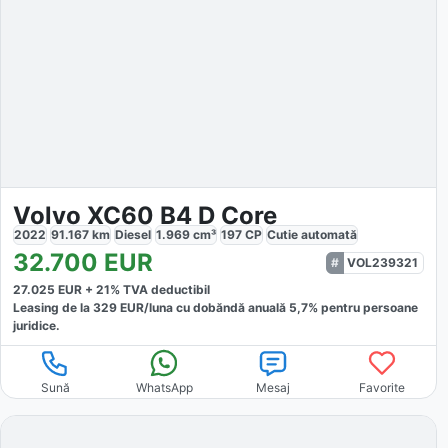
Volvo XC60 B4 D Core
2022
91.167
km
Diesel
1.969
cm³
197
CP
Cutie
automată
32.700
EUR
VOL239321
27.025
EUR +
21
% TVA deductibil
Leasing de la
329
EUR/luna
cu dobăndă
anuală
5,7
% pentru persoane
juridice.
Sună
WhatsApp
Mesaj
Favorite