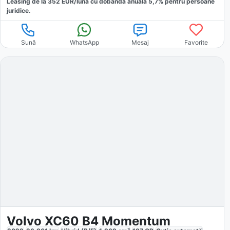
Leasing de la
352
EUR/luna
cu dobăndă
anuală
5,7
% pentru persoane
juridice.
Sună
WhatsApp
Mesaj
Favorite
Volvo XC60 B4 Momentum