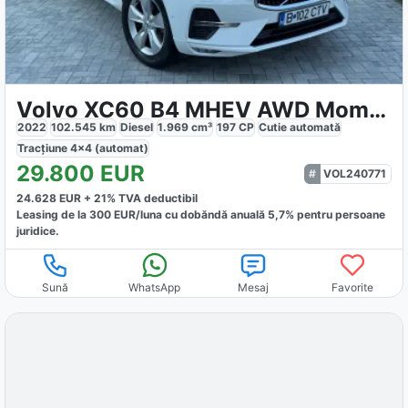
Volvo XC60 B4 MHEV AWD Momentum Pro
2022
102.545
km
Diesel
1.969
cm³
197
CP
Cutie
automată
Tracțiune
4x4 (automat)
29.800
EUR
VOL240771
24.628
EUR +
21
% TVA deductibil
Leasing de la
300
EUR/luna
cu dobăndă
anuală
5,7
% pentru persoane
juridice.
Sună
WhatsApp
Mesaj
Favorite