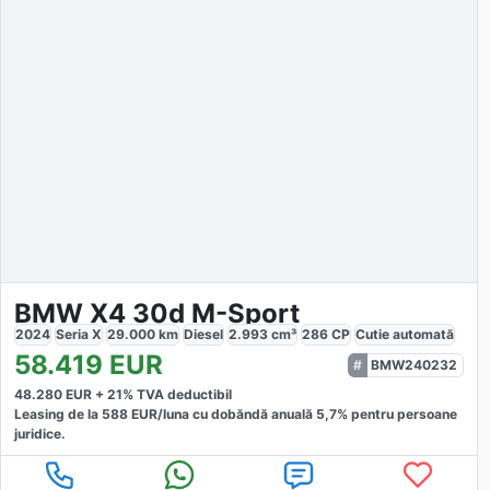
BMW X4 30d M-Sport
2024
Seria X
29.000
km
Diesel
2.993
cm³
286
CP
Cutie
automată
58.419
EUR
BMW240232
48.280
EUR +
21
% TVA deductibil
Leasing de la
588
EUR/luna
cu dobăndă
anuală
5,7
% pentru persoane
juridice.