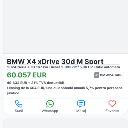
BMW X4 xDrive 30d M Sport
2024
Seria X
31.167
km
Diesel
2.993
cm³
286
CP
Cutie
automată
60.057
EUR
BMW240468
49.634
EUR +
21
% TVA deductibil
Leasing de la
604
EUR/luna
cu dobăndă
anuală
5,7
% pentru persoane
juridice.
Sună
WhatsApp
Mesaj
Favorite