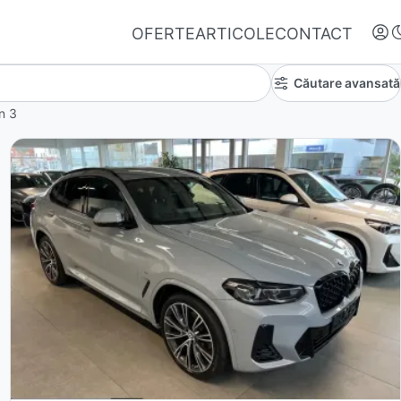
OFERTE
ARTICOLE
CONTACT
Căutare avansată
in
3
Autentifică-te
Nu ai oferte favorite