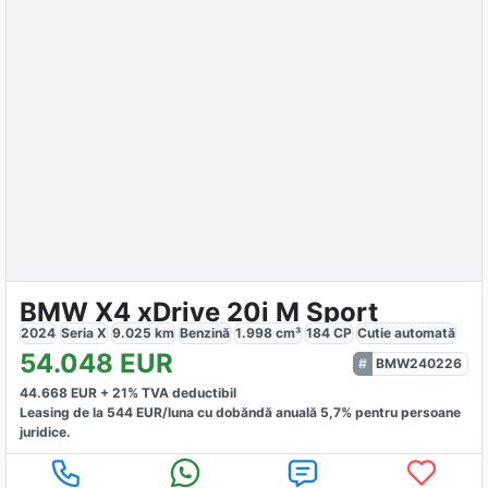
BMW X4 xDrive 20i M Sport
2024
Seria X
9.025
km
Benzină
1.998
cm³
184
CP
Cutie
automată
54.048
EUR
BMW240226
44.668
EUR +
21
% TVA deductibil
Leasing de la
544
EUR/luna
cu dobăndă
anuală
5,7
% pentru persoane
juridice.