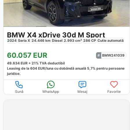
BMW X4 xDrive 30d M Sport
2024
Seria X
24.446
km
Diesel
2.993
cm³
286
CP
Cutie
automată
60.057
EUR
BMW241039
49.634
EUR +
21
% TVA deductibil
Leasing de la
604
EUR/luna
cu dobăndă
anuală
5,7
% pentru persoane
juridice.
Sună
WhatsApp
Mesaj
Favorite