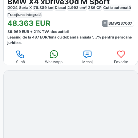
BMW X4 xDrive30d M Sport
2024
Seria X
76.889
km
Diesel
2.993
cm³
286
CP
Cutie
automată
Tracțiune
integrală
48.363
EUR
BMW237007
39.969
EUR +
21
% TVA deductibil
Leasing de la
487
EUR/luna
cu dobăndă
anuală
5,7
% pentru persoane
juridice.
Sună
WhatsApp
Mesaj
Favorite