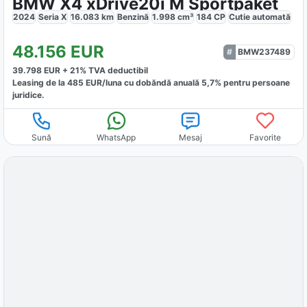
BMW X4 xDrive20i M Sportpaket
2024
Seria X
16.083
km
Benzină
1.998
cm³
184
CP
Cutie
automată
48.156
EUR
BMW237489
39.798
EUR +
21
% TVA deductibil
Leasing de la
485
EUR/luna
cu dobăndă
anuală
5,7
% pentru persoane
juridice.
Sună
WhatsApp
Mesaj
Favorite