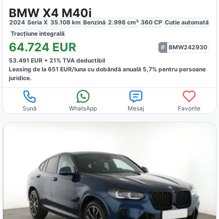
BMW X4 M40i
2024
Seria X
35.108
km
Benzină
2.998
cm³
360
CP
Cutie
automată
Tracțiune
integrală
64.724
EUR
BMW242930
53.491
EUR +
21
% TVA deductibil
Leasing de la
651
EUR/luna
cu dobăndă
anuală
5,7
% pentru persoane
juridice.
Sună
WhatsApp
Mesaj
Favorite