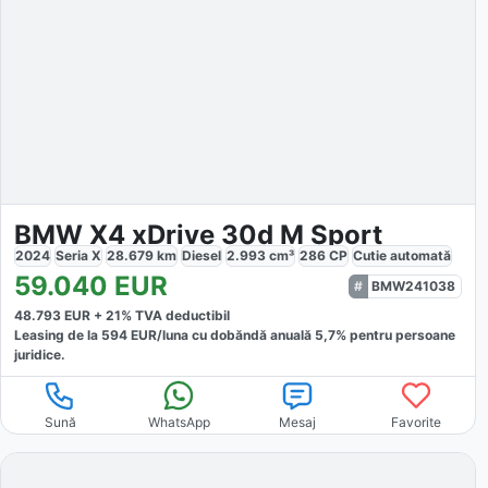
BMW X4 xDrive 30d M Sport
2024
Seria X
28.679
km
Diesel
2.993
cm³
286
CP
Cutie
automată
59.040
EUR
BMW241038
48.793
EUR +
21
% TVA deductibil
Leasing de la
594
EUR/luna
cu dobăndă
anuală
5,7
% pentru persoane
juridice.
Sună
WhatsApp
Mesaj
Favorite