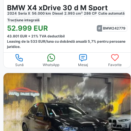
BMW X4 xDrive 30 d M Sport
2024
Seria X
56.000
km
Diesel
2.993
cm³
286
CP
Cutie
automată
Tracțiune
integrală
52.999
EUR
BMW242779
43.801
EUR +
21
% TVA deductibil
Leasing de la
533
EUR/luna
cu dobăndă
anuală
5,7
% pentru persoane
juridice.
Sună
WhatsApp
Mesaj
Favorite