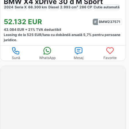
BMW X4 xDrive 30 d M Sport
2024
Seria X
68.300
km
Diesel
2.993
cm³
286
CP
Cutie
automată
52.132
EUR
BMW237571
43.084
EUR +
21
% TVA deductibil
Leasing de la
525
EUR/luna
cu dobăndă
anuală
5,7
% pentru persoane
juridice.
Sună
WhatsApp
Mesaj
Favorite