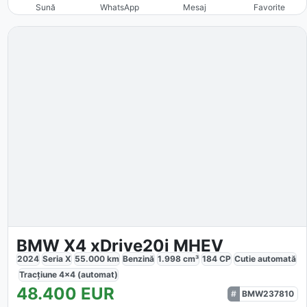
Sună
WhatsApp
Mesaj
Favorite
BMW X4 xDrive20i MHEV
2024
Seria X
55.000
km
Benzină
1.998
cm³
184
CP
Cutie
automată
Tracțiune
4x4 (automat)
48.400
EUR
BMW237810