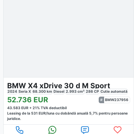
BMW X4 xDrive 30 d M Sport
2024
Seria X
68.300
km
Diesel
2.993
cm³
286
CP
Cutie
automată
52.736
EUR
BMW237956
43.583
EUR +
21
% TVA deductibil
Leasing de la
531
EUR/luna
cu dobăndă
anuală
5,7
% pentru persoane
juridice.