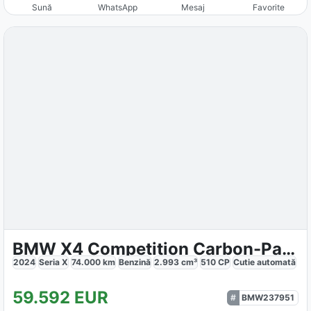
Sună
WhatsApp
Mesaj
Favorite
BMW X4 Competition Carbon-Paket
2024
Seria X
74.000
km
Benzină
2.993
cm³
510
CP
Cutie
automată
59.592
EUR
BMW237951