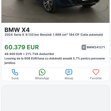
BMW X4
2024
Seria X
9.133
km
Benzină
1.998
cm³
184
CP
Cutie
automată
60.379
EUR
BMW241271
49.900
EUR +
21
% TVA deductibil
Leasing de la
608
EUR/luna
cu dobăndă
anuală
5,7
% pentru persoane
juridice.
Sună
WhatsApp
Mesaj
Favorite