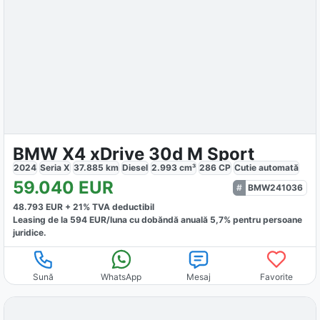
BMW X4 xDrive 30d M Sport
2024
Seria X
37.885
km
Diesel
2.993
cm³
286
CP
Cutie
automată
59.040
EUR
BMW241036
48.793
EUR +
21
% TVA deductibil
Leasing de la
594
EUR/luna
cu dobăndă
anuală
5,7
% pentru persoane
juridice.
Sună
WhatsApp
Mesaj
Favorite