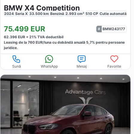
BMW X4 Competition
2024
Seria X
33.500
km
Benzină
2.993
cm³
510
CP
Cutie
automată
75.499
EUR
BMW243177
62.396
EUR +
21
% TVA deductibil
Leasing de la
760
EUR/luna
cu dobăndă
anuală
5,7
% pentru persoane
juridice.
Sună
WhatsApp
Mesaj
Favorite