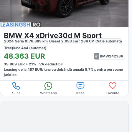
BMW X4 xDrive30d M Sport
2024
Seria X
76.889
km
Diesel
2.993
cm³
286
CP
Cutie
automată
Tracțiune
4x4 (automat)
48.363
EUR
BMW242386
39.969
EUR +
21
% TVA deductibil
Leasing de la
487
EUR/luna
cu dobăndă
anuală
5,7
% pentru persoane
juridice.
Sună
WhatsApp
Mesaj
Favorite