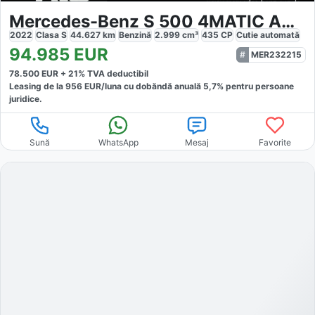
Mercedes-Benz S 500 4MATIC AMG
2022
Clasa S
44.627
km
Benzină
2.999
cm³
435
CP
Cutie
automată
94.985
EUR
MER232215
78.500
EUR +
21
% TVA deductibil
Leasing de la
956
EUR/luna
cu dobăndă
anuală
5,7
% pentru persoane
juridice.
Sună
WhatsApp
Mesaj
Favorite