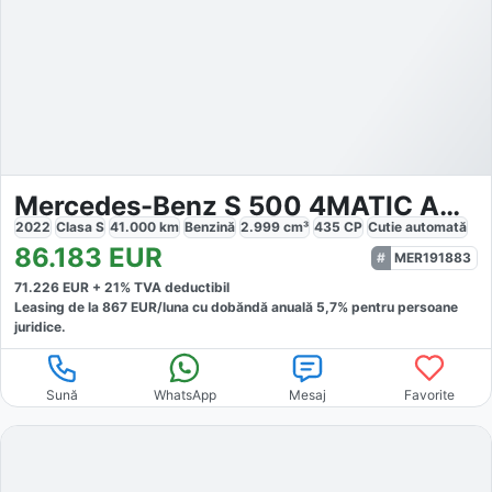
Mercedes-Benz S 500 4MATIC AMG Line
2022
Clasa S
41.000
km
Benzină
2.999
cm³
435
CP
Cutie
automată
86.183
EUR
MER191883
71.226
EUR +
21
% TVA deductibil
Leasing de la
867
EUR/luna
cu dobăndă
anuală
5,7
% pentru persoane
juridice.
Sună
WhatsApp
Mesaj
Favorite