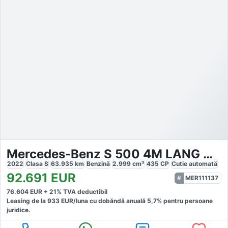
Mercedes-Benz S 500 4M LANG AMG LINE PANO HINTERACHSLENKUNG
2022
Clasa S
63.935
km
Benzină
2.999
cm³
435
CP
Cutie
automată
92.691
EUR
MER111137
76.604
EUR +
21
% TVA deductibil
Leasing de la
933
EUR/luna
cu dobăndă
anuală
5,7
% pentru persoane
juridice.