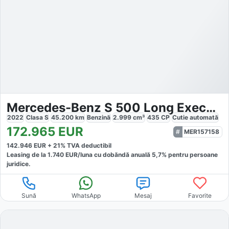
Mercedes-Benz S 500 Long Executive Chauffeur
2022
Clasa S
45.200
km
Benzină
2.999
cm³
435
CP
Cutie
automată
172.965
EUR
MER157158
142.946
EUR +
21
% TVA deductibil
Leasing de la
1.740
EUR/luna
cu dobăndă
anuală
5,7
% pentru persoane
juridice.
Sună
WhatsApp
Mesaj
Favorite