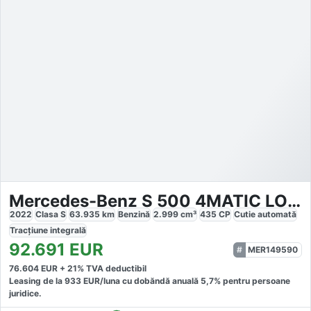
Mercedes-Benz S 500 4MATIC LONG AMG LINE
2022
Clasa S
63.935
km
Benzină
2.999
cm³
435
CP
Cutie
automată
Tracțiune
integrală
92.691
EUR
MER149590
76.604
EUR +
21
% TVA deductibil
Leasing de la
933
EUR/luna
cu dobăndă
anuală
5,7
% pentru persoane
juridice.