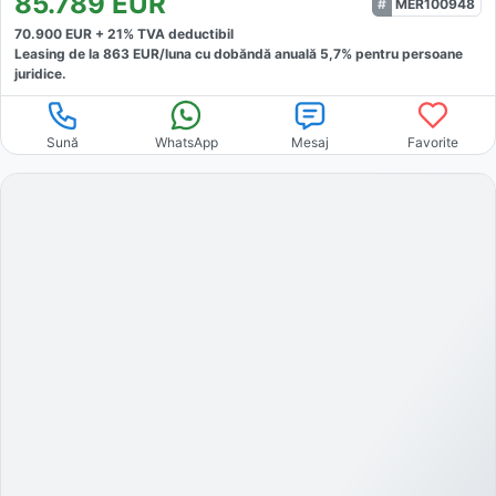
85.789
EUR
MER100948
70.900
EUR +
21
% TVA deductibil
Leasing de la
863
EUR/luna
cu dobăndă
anuală
5,7
% pentru persoane
juridice.
Sună
WhatsApp
Mesaj
Favorite