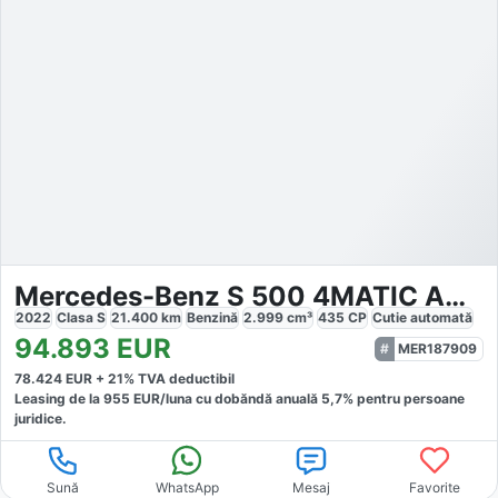
Mercedes-Benz S 500 4MATIC AMG
2022
Clasa S
21.400
km
Benzină
2.999
cm³
435
CP
Cutie
automată
94.893
EUR
MER187909
78.424
EUR +
21
% TVA deductibil
Leasing de la
955
EUR/luna
cu dobăndă
anuală
5,7
% pentru persoane
juridice.
Sună
WhatsApp
Mesaj
Favorite