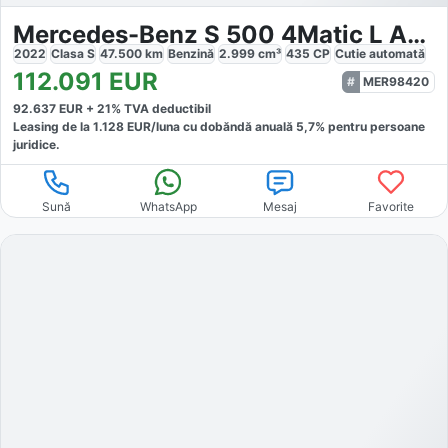
Mercedes-Benz S 500 4Matic L AMG Line *Pano *Burmester *Headup
2022
Clasa S
47.500
km
Benzină
2.999
cm³
435
CP
Cutie
automată
112.091
EUR
MER98420
92.637
EUR +
21
% TVA deductibil
Leasing de la
1.128
EUR/luna
cu dobăndă
anuală
5,7
% pentru persoane
juridice.
Sună
WhatsApp
Mesaj
Favorite