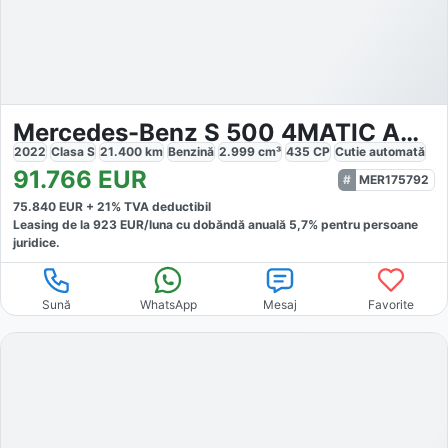
Mercedes-Benz S 500 4MATIC AMG
2022
Clasa S
21.400
km
Benzină
2.999
cm³
435
CP
Cutie
automată
91.766
EUR
MER175792
75.840
EUR +
21
% TVA deductibil
Leasing de la
923
EUR/luna
cu dobăndă
anuală
5,7
% pentru persoane
juridice.
Sună
WhatsApp
Mesaj
Favorite