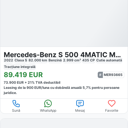
Mercedes-Benz S 500 4MATIC MHEV Long Aut.
2022
Clasa S
82.000
km
Benzină
2.999
cm³
435
CP
Cutie
automată
Tracțiune
integrală
89.419
EUR
MER93665
73.900
EUR +
21
% TVA deductibil
Leasing de la
900
EUR/luna
cu dobăndă
anuală
5,7
% pentru persoane
juridice.
Sună
WhatsApp
Mesaj
Favorite