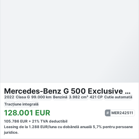
Mercedes-Benz G 500 Exclusive AMG
2022
Clasa G
99.000
km
Benzină
3.982
cm³
421
CP
Cutie
automată
Tracțiune
integrală
128.001
EUR
MER242511
105.786
EUR +
21
% TVA deductibil
Leasing de la
1.288
EUR/luna
cu dobăndă
anuală
5,7
% pentru persoane
juridice.