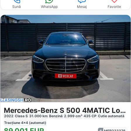
Sună
WhatsApp
Mesaj
Favorite
Mercedes-Benz S 500 4MATIC Long
2022
Clasa S
31.000
km
Benzină
2.999
cm³
435
CP
Cutie
automată
Tracțiune
4x4 (automat)
89.001
EUR
MER233376