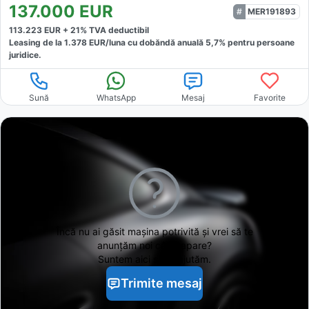
137.000
EUR
MER191893
113.223
EUR +
21
% TVA deductibil
Leasing de la
1.378
EUR/luna
cu dobăndă
anuală
5,7
% pentru persoane
juridice.
Sună
WhatsApp
Mesaj
Favorite
Încă nu ai găsit
mașina potrivită și vrei să te
anunțăm noi când apare?
Suntem aici să te ajutăm.
Trimite mesaj