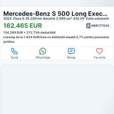
Mercedes-Benz S 500 Long Executive Chauffeur
2022
Clasa S
45.200
km
Benzină
2.999
cm³
435
CP
Cutie
automată
162.465
EUR
MER177026
134.269
EUR +
21
% TVA deductibil
Leasing de la
1.634
EUR/luna
cu dobăndă
anuală
5,7
% pentru persoane
juridice.
Sună
WhatsApp
Mesaj
Favorite