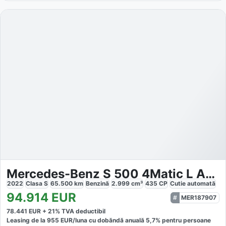
Mercedes-Benz S 500 4Matic L AMG Line
2022
Clasa S
65.500
km
Benzină
2.999
cm³
435
CP
Cutie
automată
94.914
EUR
MER187907
78.441
EUR +
21
% TVA deductibil
Leasing de la
955
EUR/luna
cu dobăndă
anuală
5,7
% pentru persoane