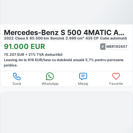
Mercedes-Benz S 500 4MATIC AMG Line
2022
Clasa S
65.500
km
Benzină
2.999
cm³
435
CP
Cutie
automată
91.000
EUR
MER192657
75.207
EUR +
21
% TVA deductibil
Leasing de la
916
EUR/luna
cu dobăndă
anuală
5,7
% pentru persoane
juridice.
Sună
WhatsApp
Mesaj
Favorite