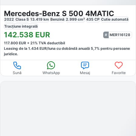
Mercedes-Benz S 500 4MATIC
2022
Clasa S
13.419
km
Benzină
2.999
cm³
435
CP
Cutie
automată
Tracțiune
integrală
142.538
EUR
MER116128
117.800
EUR +
21
% TVA deductibil
Leasing de la
1.434
EUR/luna
cu dobăndă
anuală
5,7
% pentru persoane
juridice.
Sună
WhatsApp
Mesaj
Favorite