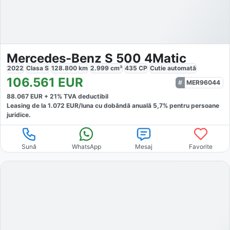
Mercedes-Benz S 500 4Matic
2022
Clasa S
128.800
km
2.999
cm³
435
CP
Cutie
automată
106.561
EUR
MER96044
88.067
EUR +
21
% TVA deductibil
Leasing de la
1.072
EUR/luna
cu dobăndă
anuală
5,7
% pentru persoane
juridice.
Sună
WhatsApp
Mesaj
Favorite