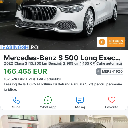
Mercedes-Benz S 500 Long Executive
2022
Clasa S
45.200
km
Benzină
2.999
cm³
435
CP
Cutie
automată
166.465
EUR
MER241920
137.574
EUR +
21
% TVA deductibil
Leasing de la
1.675
EUR/luna
cu dobăndă
anuală
5,7
% pentru persoane
juridice.
Sună
WhatsApp
Mesaj
Favorite