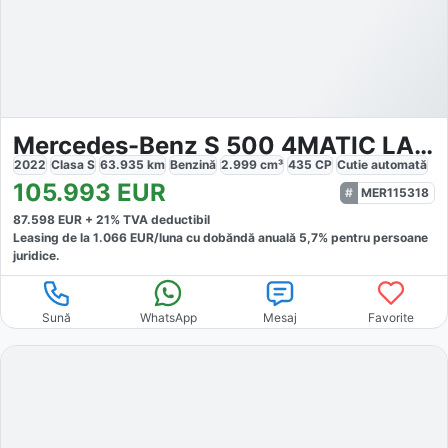
Mercedes-Benz S 500 4MATIC LANG AMG LINE PANO
2022
Clasa S
63.935
km
Benzină
2.999
cm³
435
CP
Cutie
automată
105.993
EUR
MER115318
87.598
EUR +
21
% TVA deductibil
Leasing de la
1.066
EUR/luna
cu dobăndă
anuală
5,7
% pentru persoane
juridice.
Sună
WhatsApp
Mesaj
Favorite