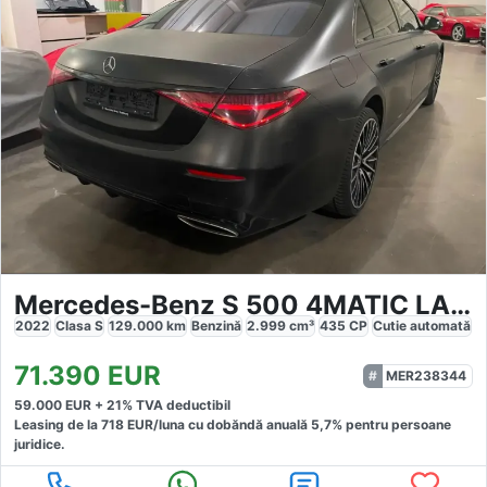
Mercedes-Benz S 500 4MATIC LANG AMG LINE EXCLUSIVE PANO
2022
Clasa S
129.000
km
Benzină
2.999
cm³
435
CP
Cutie
automată
71.390
EUR
MER238344
59.000
EUR +
21
% TVA deductibil
Leasing de la
718
EUR/luna
cu dobăndă
anuală
5,7
% pentru persoane
juridice.