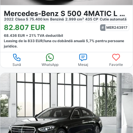
Mercedes-Benz S 500 4MATIC L AMG-LINE DISTRO TV
2022
Clasa S
75.400
km
Benzină
2.999
cm³
435
CP
Cutie
automată
82.807
EUR
MER243917
68.436
EUR +
21
% TVA deductibil
Leasing de la
833
EUR/luna
cu dobăndă
anuală
5,7
% pentru persoane
juridice.
Sună
WhatsApp
Mesaj
Favorite