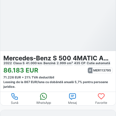
Mercedes-Benz S 500 4MATIC AMG Line
2022
Clasa S
41.000
km
Benzină
2.999
cm³
435
CP
Cutie
automată
86.183
EUR
MER113795
71.226
EUR +
21
% TVA deductibil
Leasing de la
867
EUR/luna
cu dobăndă
anuală
5,7
% pentru persoane
juridice.
Sună
WhatsApp
Mesaj
Favorite