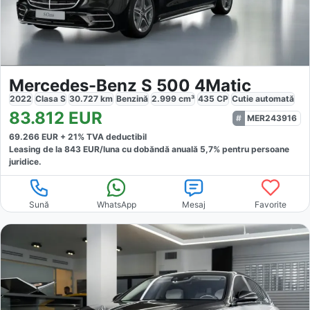
Mercedes-Benz S 500 4Matic
2022
Clasa S
30.727
km
Benzină
2.999
cm³
435
CP
Cutie
automată
83.812
EUR
MER243916
69.266
EUR +
21
% TVA deductibil
Leasing de la
843
EUR/luna
cu dobăndă
anuală
5,7
% pentru persoane
juridice.
Sună
WhatsApp
Mesaj
Favorite