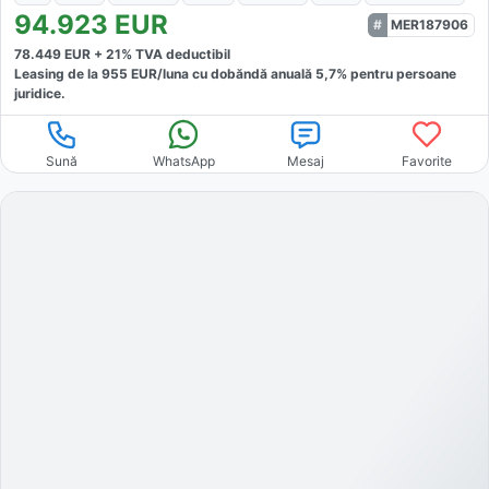
94.923
EUR
MER187906
78.449
EUR +
21
% TVA deductibil
Leasing de la
955
EUR/luna
cu dobăndă
anuală
5,7
% pentru persoane
juridice.
Sună
WhatsApp
Mesaj
Favorite