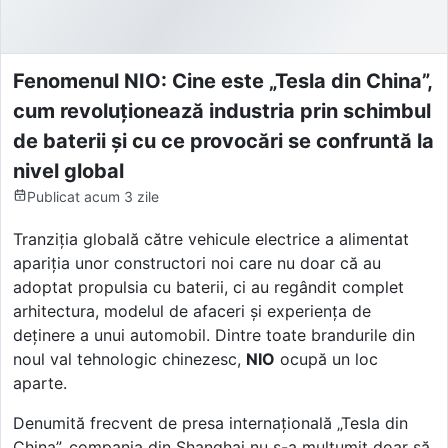
Fenomenul NIO: Cine este „Tesla din China”,
cum revoluționează industria prin schimbul
de baterii și cu ce provocări se confruntă la
nivel global
Publicat
acum 3 zile
Tranziția globală către vehicule electrice a alimentat
apariția unor constructori noi care nu doar că au
adoptat propulsia cu baterii, ci au regândit complet
arhitectura, modelul de afaceri și experiența de
deținere a unui automobil. Dintre toate brandurile din
noul val tehnologic chinezesc,
NIO
ocupă un loc
aparte.
Denumită frecvent de presa internațională „Tesla din
China”, compania din Shanghai nu s-a mulțumit doar să