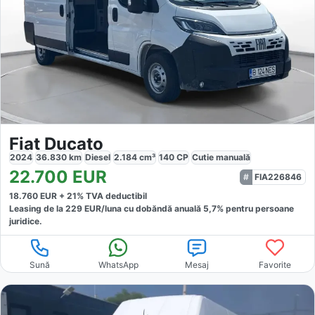
Fiat Ducato
2024
36.830
km
Diesel
2.184
cm³
140
CP
Cutie
manuală
22.700
EUR
FIA226846
18.760
EUR +
21
% TVA deductibil
Leasing de la
229
EUR/luna
cu dobăndă
anuală
5,7
% pentru persoane
juridice.
Sună
WhatsApp
Mesaj
Favorite