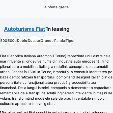
4 oferte găsite
Autoturisme
Fiat
în leasing
500
500e
Doblo
Ducato
Grande Panda
Tipo
Fiat (Fabbrica Italiana Automobili Torino) reprezintă unul dintre cele
mai influente și longevive nume din industria auto europeană, fiind
pilonul care a mobilizat Italia și a redefinit conceptul de automobil
urban. Fondat în 1899 la Torino, brandul și-a construit identitatea pe
baza democratizării transportului, combinând designul italian plin de
personalitate cu funcționalitatea practică și accesibilitatea
financiară. De-a lungul istoriei, compania a demonstrat o capacitate
remarcabilă de a transpune soluții inginerești inteligente în mașini de
volum, transformând modelele sale de oraș în veritabile simboluri
culturale apreciate la nivel global.
Miezul expertizei Fiat constă în optimizarea spațiului și reducerea