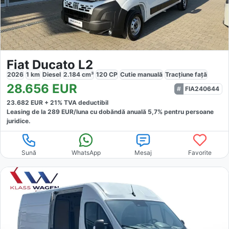
Fiat Ducato L2
2026
1
km
Diesel
2.184
cm³
120
CP
Cutie
manuală
Tracțiune
față
28.656
EUR
FIA240644
23.682
EUR +
21
% TVA deductibil
Leasing de la
289
EUR/luna
cu dobăndă
anuală
5,7
% pentru persoane
juridice.
Sună
WhatsApp
Mesaj
Favorite