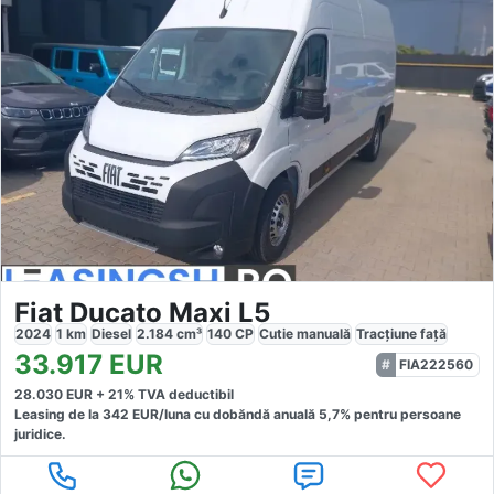
Fiat Ducato Maxi L5
2024
1
km
Diesel
2.184
cm³
140
CP
Cutie
manuală
Tracțiune
față
33.917
EUR
FIA222560
28.030
EUR +
21
% TVA deductibil
Leasing de la
342
EUR/luna
cu dobăndă
anuală
5,7
% pentru persoane
juridice.