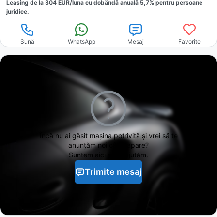
Leasing de la
304
EUR/luna
cu dobăndă
anuală
5,7
% pentru persoane
juridice.
Sună
WhatsApp
Mesaj
Favorite
Încă nu ai găsit
mașina potrivită și vrei să te
anunțăm noi când apare?
Suntem aici să te ajutăm.
Trimite mesaj