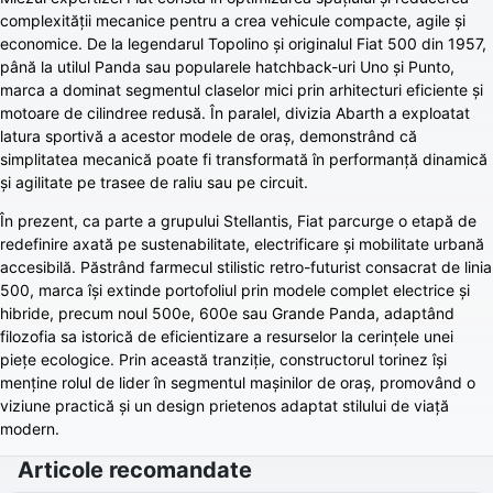
complexității mecanice pentru a crea vehicule compacte, agile și
economice. De la legendarul Topolino și originalul Fiat 500 din 1957,
până la utilul Panda sau popularele hatchback-uri Uno și Punto,
marca a dominat segmentul claselor mici prin arhitecturi eficiente și
motoare de cilindree redusă. În paralel, divizia Abarth a exploatat
latura sportivă a acestor modele de oraș, demonstrând că
simplitatea mecanică poate fi transformată în performanță dinamică
și agilitate pe trasee de raliu sau pe circuit.
În prezent, ca parte a grupului Stellantis, Fiat parcurge o etapă de
redefinire axată pe sustenabilitate, electrificare și mobilitate urbană
accesibilă. Păstrând farmecul stilistic retro-futurist consacrat de linia
500, marca își extinde portofoliul prin modele complet electrice și
hibride, precum noul 500e, 600e sau Grande Panda, adaptând
filozofia sa istorică de eficientizare a resurselor la cerințele unei
piețe ecologice. Prin această tranziție, constructorul torinez își
menține rolul de lider în segmentul mașinilor de oraș, promovând o
viziune practică și un design prietenos adaptat stilului de viață
modern.
Articole recomandate