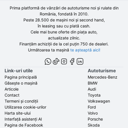
Prima platformă de vânzări de autoturisme noi și rulate din
România, fondată în
2010
.
Peste 28.500 de
mașini noi și second hand,
în leasing sau cu plată cash.
Cele mai bune oferte din piața auto,
actualizate zilnic.
Finanțăm achiziții de la
cel puțin 750 de
dealeri.
Următoarea ta mașină
te așteaptă aici!
Link-uri utile
Autoturisme
Pagina principală
Mercedes-Benz
Găsește o mașină
BMW
Articole
Audi
Contact
Toyota
Termeni și condiții
Volkswagen
Utilizarea cookie-urilor
Ford
Harta site-ului
Volvo
Interfață asistenți AI
Porsche
Pagina de Facebook
Skoda