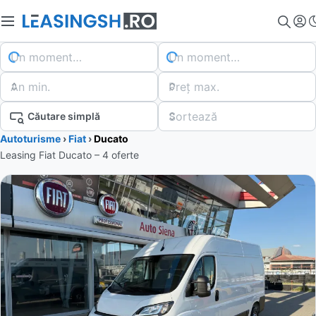
Un moment…
Un moment…
An min.
Preț max.
Sortează
Căutare simplă
Autoturisme
›
Fiat
›
Ducato
Leasing Fiat Ducato – 4 oferte