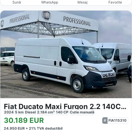
Sună
WhatsApp
Mesaj
Favorite
Fiat Ducato Maxi Furgon 2.2 140CP L5H2
2024
5
km
Diesel
2.184
cm³
140
CP
Cutie
manuală
30.189
EUR
FIA115310
24.950
EUR +
21
% TVA deductibil