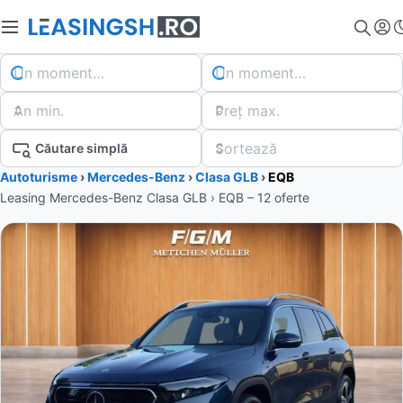
Un moment…
Un moment…
An min.
Preț max.
Sortează
Căutare simplă
Autoturisme
›
Mercedes-Benz
›
Clasa GLB
›
EQB
Leasing Mercedes-Benz Clasa GLB › EQB – 12 oferte