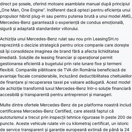
direct pe șosele, oferind motoare asamblate manual după principiul
„One Man, One Engine”. Indiferent dacă optezi pentru eficiența unui
propulsor hibrid plug-in sau pentru puterea brută a unui model AMG,
Mercedes-Benz garantează o experiență de condus emoțională,
sigură și adaptată standardelor viitorului.
Achiziția unui Mercedes-Benz rulat sau nou prin LeasingSH.ro
reprezintă o decizie strategică pentru orice companie care dorește
să își consolideze imaginea de brand fără a afecta lichiditatea
imediată. Soluțiile de leasing financiar și operațional permit
gestionarea eficientă a bugetului prin rate lunare fixe și termeni
flexibili. Companiile plătitoare de TVA din România beneficiază de
avantaje fiscale considerabile, incluzând deductibilitatea cheltuielilor
de finanțare și recuperarea taxei pe valoare adăugată. Acest model
de achiziție transformă luxul Mercedes-Benz într-o soluție financiară
accesibilă și transparentă pentru antreprenori și manageri.
Multe dintre ofertele Mercedes-Benz de pe platforma noastră includ
certificarea Mercedes-Benz Certified, care atestă faptul că
autoturismul a trecut prin inspecții tehnice riguroase în peste 200 de
puncte. Aceste vehicule rulate vin cu kilometraj certificat, un istoric
de service transparent și garanție europeană extinsă de până la 24