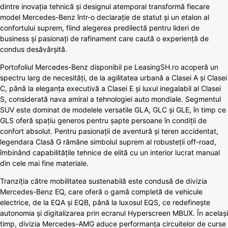
dintre inovația tehnică și designul atemporal transformă fiecare
model Mercedes-Benz într-o declarație de statut și un etalon al
confortului suprem, fiind alegerea predilectă pentru lideri de
business și pasionați de rafinament care caută o experiență de
condus desăvârșită.
Portofoliul Mercedes-Benz disponibil pe LeasingSH.ro acoperă un
spectru larg de necesități, de la agilitatea urbană a Clasei A și Clasei
C, până la eleganța executivă a Clasei E și luxul inegalabil al Clasei
S, considerată nava amiral a tehnologiei auto mondiale. Segmentul
SUV este dominat de modelele versatile GLA, GLC și GLE, în timp ce
GLS oferă spațiu generos pentru șapte persoane în condiții de
confort absolut. Pentru pasionații de aventură și teren accidentat,
legendara Clasă G rămâne simbolul suprem al robusteții off-road,
îmbinând capabilitățile tehnice de elită cu un interior lucrat manual
din cele mai fine materiale.
Tranziția către mobilitatea sustenabilă este condusă de divizia
Mercedes-Benz EQ, care oferă o gamă completă de vehicule
electrice, de la EQA și EQB, până la luxosul EQS, ce redefinește
autonomia și digitalizarea prin ecranul Hyperscreen MBUX. În același
timp, divizia Mercedes-AMG aduce performanța circuitelor de curse