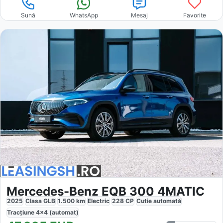
Sună
WhatsApp
Mesaj
Favorite
Mercedes-Benz EQB 300 4MATIC
2025
Clasa GLB
1.500
km
Electric
228
CP
Cutie
automată
Tracțiune
4x4 (automat)