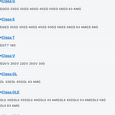
Clasa G
EQG
G 230
G 350
G 400
G 450
G 500
G 580
G 63 AMG
Clasa S
EQS
S 250
S 350
S 400
S 450
S 500
S 560
S 580
S 63 AMG
S 680
Clasa T
EQT
T 180
Clasa V
EQV
V 200
V 220
V 250
V 300
Clasa GL
GL 320
GL 450
GL 63 AMG
Clasa GLE
GLE 300
GLE 350
GLE 400
GLE 43 AMG
GLE 450
GLE 53 AMG
GLE 580
GLE 63 AMG