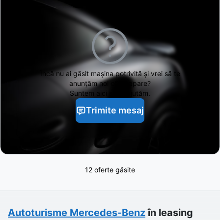
Încă nu ai găsit
mașina potrivită și vrei să te
anunțăm noi când apare?
Suntem aici să te ajutăm.
Trimite mesaj
12 oferte găsite
Autoturisme
Mercedes-Benz
în leasing