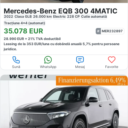
Mercedes-Benz EQB 300 4MATIC
2022
Clasa GLB
26.000
km
Electric
228
CP
Cutie
automată
Tracțiune
4x4 (automat)
35.078
EUR
MER232897
28.990
EUR +
21
% TVA deductibil
Leasing de la
353
EUR/luna
cu dobăndă
anuală
5,7
% pentru persoane
juridice.
Sună
WhatsApp
Mesaj
Favorite