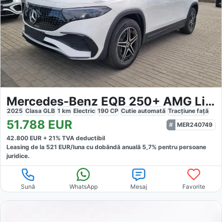
Mercedes-Benz EQB 250+ AMG Line
2025
Clasa GLB
1
km
Electric
190
CP
Cutie
automată
Tracțiune
față
51.788
EUR
MER240749
42.800
EUR +
21
% TVA deductibil
Leasing de la
521
EUR/luna
cu dobăndă
anuală
5,7
% pentru persoane
juridice.
Sună
WhatsApp
Mesaj
Favorite