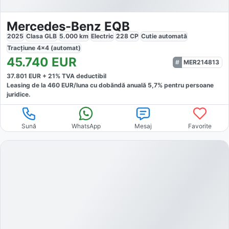
Mercedes-Benz EQB
2025
Clasa GLB
5.000
km
Electric
228
CP
Cutie
automată
Tracțiune
4x4 (automat)
45.740
EUR
MER214813
37.801
EUR +
21
% TVA deductibil
Leasing de la
460
EUR/luna
cu dobăndă
anuală
5,7
% pentru persoane
juridice.
Sună
WhatsApp
Mesaj
Favorite