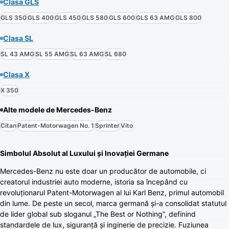
Clasa GLS
GLS 350
GLS 400
GLS 450
GLS 580
GLS 600
GLS 63 AMG
GLS 800
Clasa SL
SL 43 AMG
SL 55 AMG
SL 63 AMG
SL 680
Clasa X
X 350
Alte modele de
Mercedes-Benz
Citan
Patent-Motorwagen No. 1
Sprinter
Vito
Simbolul Absolut al Luxului și Inovației Germane
Mercedes-Benz nu este doar un producător de automobile, ci
creatorul industriei auto moderne, istoria sa începând cu
revoluționarul Patent-Motorwagen al lui Karl Benz, primul automobil
din lume. De peste un secol, marca germană și-a consolidat statutul
de lider global sub sloganul „The Best or Nothing”, definind
standardele de lux, siguranță și inginerie de precizie. Fuziunea