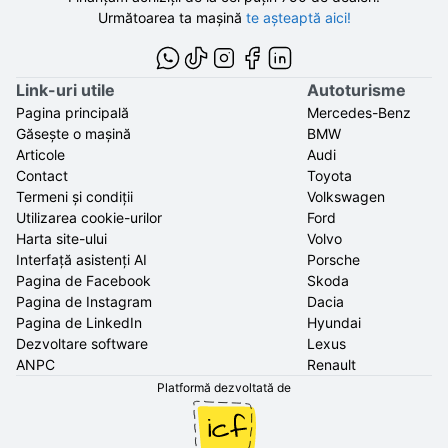
Următoarea ta mașină
te așteaptă aici!
Link-uri utile
Autoturisme
Pagina principală
Mercedes-Benz
Găsește o mașină
BMW
Articole
Audi
Contact
Toyota
Termeni și condiții
Volkswagen
Utilizarea cookie-urilor
Ford
Harta site-ului
Volvo
Interfață asistenți AI
Porsche
Pagina de Facebook
Skoda
Pagina de Instagram
Dacia
Pagina de LinkedIn
Hyundai
Dezvoltare software
Lexus
ANPC
Renault
Platformă dezvoltată de