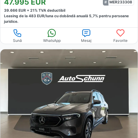
47.995
EUR
MER233308
39.666
EUR +
21
% TVA deductibil
Leasing de la
483
EUR/luna
cu dobăndă
anuală
5,7
% pentru persoane
juridice.
Sună
WhatsApp
Mesaj
Favorite