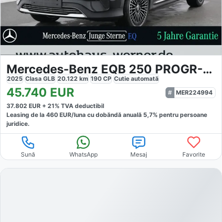
Mercedes-Benz EQB 250 PROGR-ADV
2025
Clasa GLB
20.122
km
190
CP
Cutie
automată
45.740
EUR
MER224994
37.802
EUR +
21
% TVA deductibil
Leasing de la
460
EUR/luna
cu dobăndă
anuală
5,7
% pentru persoane
juridice.
Sună
WhatsApp
Mesaj
Favorite