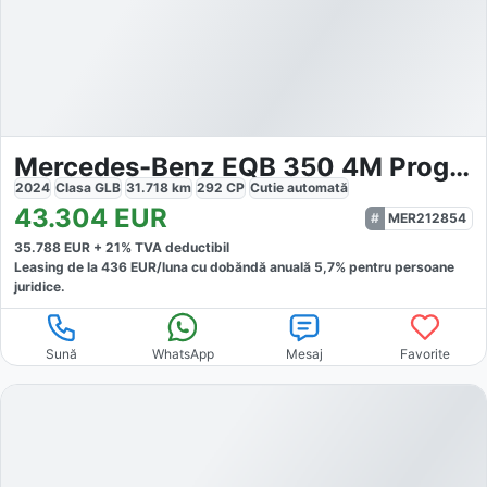
Mercedes-Benz EQB 350 4M Progressive
2024
Clasa GLB
31.718
km
292
CP
Cutie
automată
43.304
EUR
MER212854
35.788
EUR +
21
% TVA deductibil
Leasing de la
436
EUR/luna
cu dobăndă
anuală
5,7
% pentru persoane
juridice.
Sună
WhatsApp
Mesaj
Favorite