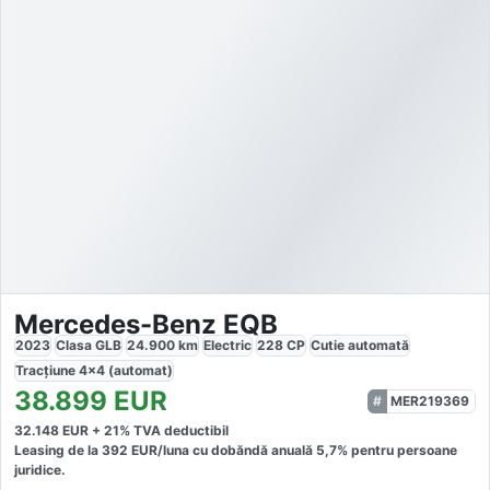
Mercedes-Benz EQB
2023
Clasa GLB
24.900
km
Electric
228
CP
Cutie
automată
Tracțiune
4x4 (automat)
38.899
EUR
MER219369
32.148
EUR +
21
% TVA deductibil
Leasing de la
392
EUR/luna
cu dobăndă
anuală
5,7
% pentru persoane
juridice.