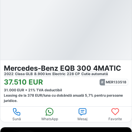
Mercedes-Benz EQB 300 4MATIC
2022
Clasa GLB
8.900
km
Electric
228
CP
Cutie
automată
37.510
EUR
MER133518
31.000
EUR +
21
% TVA deductibil
Leasing de la
378
EUR/luna
cu dobăndă
anuală
5,7
% pentru persoane
juridice.
Sună
WhatsApp
Mesaj
Favorite