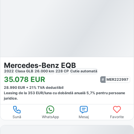
Mercedes-Benz EQB
2022
Clasa GLB
26.000
km
228
CP
Cutie
automată
35.078
EUR
MER222997
28.990
EUR +
21
% TVA deductibil
Leasing de la
353
EUR/luna
cu dobăndă
anuală
5,7
% pentru persoane
juridice.
Sună
WhatsApp
Mesaj
Favorite