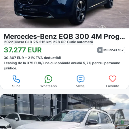
Mercedes-Benz EQB 300 4M Progressive
2022
Clasa GLB
25.215
km
228
CP
Cutie
automată
37.277
EUR
MER241737
30.807
EUR +
21
% TVA deductibil
Leasing de la
375
EUR/luna
cu dobăndă
anuală
5,7
% pentru persoane
juridice.
Sună
WhatsApp
Mesaj
Favorite