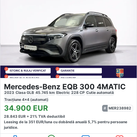
Mercedes-Benz EQB 300 4MATIC
2023
Clasa GLB
45.745
km
Electric
228
CP
Cutie
automată
Tracțiune
4x4 (automat)
34.900
EUR
MER238982
28.843
EUR +
21
% TVA deductibil
Leasing de la
351
EUR/luna
cu dobăndă
anuală
5,7
% pentru persoane
juridice.